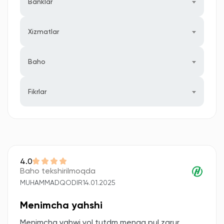
Banklar
Xizmatlar
Baho
Fikrlar
4.0
Baho tekshirilmoqda
MUHAMMADQODIR
14.01.2025
Menimcha yahshi
Menimcha yahwi yol tutdm menga pul zarur