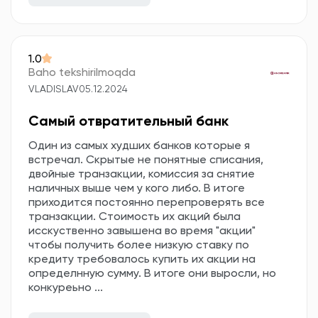
1.0
Baho tekshirilmoqda
VLADISLAV
05.12.2024
Самый отвратительный банк
Один из самых худших банков которые я
встречал. Скрытые не понятные списания,
двойные транзакции, комиссия за снятие
наличных выше чем у кого либо. В итоге
приходится постоянно перепроверять все
транзакции. Стоимость их акций была
исскуственно завышена во время "акции"
чтобы получить более низкую ставку по
кредиту требовалось купить их акции на
определнную сумму. В итоге они выросли, но
конкуреьно ...