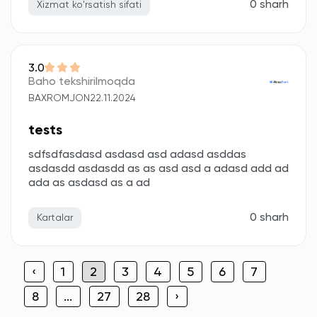
0 sharh
Xizmat ko'rsatish sifati
3.0
Baho tekshirilmoqda
BAXROMJON
22.11.2024
tests
sdfsdfasdasd asdasd asd adasd asddas
asdasdd asdasdd as as asd asd a adasd add ad
ada as asdasd as a ad
0 sharh
Kartalar
‹
1
2
3
4
5
6
7
8
...
27
28
›