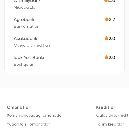
O'zmilliybank
4.0
Mikroqarzlar
Agrobank
2.7
Bankomatlar
Asakabank
2.0
Overdraft kreditlari
Ipak Yo'li Banki
2.0
Boshqalar
Omonatlar
Kreditlar
Xorijiy valyutadagi omonatlar
Qulay avtokredit
Yuqori foizli omonatlar
Ta'lim kreditlari