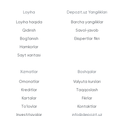
Loyiha
Depozit.uz Yangiliklari
Loyiha haqida
Barcha yangiliklar
Qidirish
Savol-javob
Bog'lanish
Ekspertlar fikri
Hamkorlar
Sayt xaritasi
Xizmatlar
Boshqalar
Omonatlar
Valyuta kurslari
Kreditlar
Taqqoslash
Kartalar
Fikrlar
To'lovlar
Kontaktlar
Investitsiyalar
info@depozit.uz