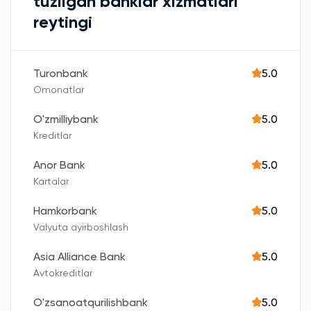
tuzilgan banklar xizmatlari
reytingi
Turonbank
5.0
Omonatlar
O'zmilliybank
5.0
Kreditlar
Anor Bank
5.0
Kartalar
Hamkorbank
5.0
Valyuta ayirboshlash
Asia Alliance Bank
5.0
Avtokreditlar
O'zsanoatqurilishbank
5.0