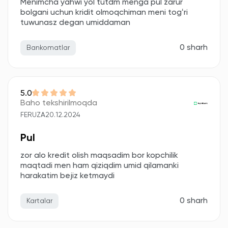
Menimcha yahwi yol tutdm menga pul zarur
bolgani uchun kridit olmoqchiman meni togʻri
tuwunasz degan umiddaman
0 sharh
Bankomatlar
5.0
Baho tekshirilmoqda
FERUZA
20.12.2024
Pul
zor alo kredit olish maqsadim bor kopchilik
maqtadi men ham qiziqdim umid qilamanki
harakatim bejiz ketmaydi
0 sharh
Kartalar