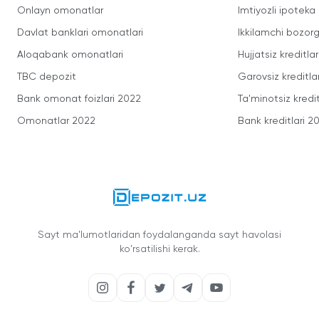
Onlayn omonatlar
Imtiyozli ipoteka
Davlat banklari omonatlari
Ikkilamchi bozorg
Aloqabank omonatlari
Hujjatsiz kreditlar
TBC depozit
Garovsiz kreditla
Bank omonat foizlari 2022
Ta'minotsiz kredit
Omonatlar 2022
Bank kreditlari 2
Sayt ma'lumotlaridan foydalanganda sayt havolasi
ko'rsatilishi kerak.