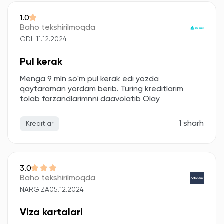
1.0
Baho tekshirilmoqda
ODIL
11.12.2024
Pul kerak
Menga 9 mln so'm pul kerak edi yozda
qaytaraman yordam berib. Turing kreditlarim
tolab farzandlarimnni daavolatib Olay
1 sharh
Kreditlar
3.0
Baho tekshirilmoqda
NARGIZA
05.12.2024
Viza kartalari