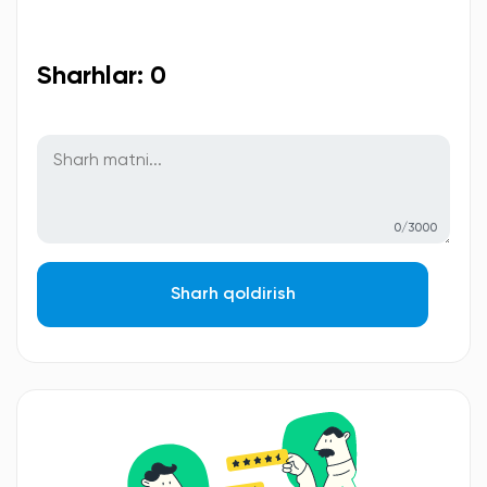
Sharhlar: 0
0/3000
Sharh qoldirish