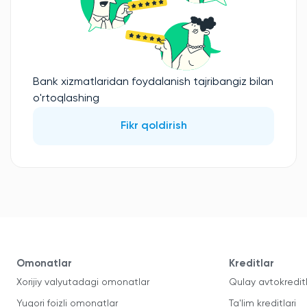
Bank xizmatlaridan foydalanish tajribangiz bilan
o'rtoqlashing
Fikr qoldirish
Omonatlar
Kreditlar
Xorijiy valyutadagi omonatlar
Qulay avtokredit
Yuqori foizli omonatlar
Ta'lim kreditlari