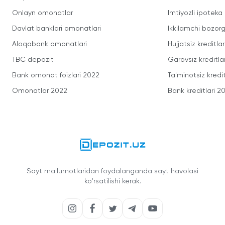
Onlayn omonatlar
Imtiyozli ipoteka
Davlat banklari omonatlari
Ikkilamchi bozorg
Aloqabank omonatlari
Hujjatsiz kreditlar
TBC depozit
Garovsiz kreditla
Bank omonat foizlari 2022
Ta'minotsiz kredit
Omonatlar 2022
Bank kreditlari 2
Sayt ma'lumotlaridan foydalanganda sayt havolasi
ko'rsatilishi kerak.