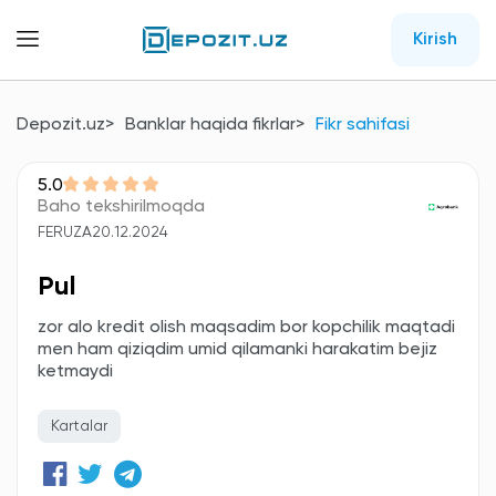
Kirish
Depozit.uz
Banklar haqida fikrlar
Fikr sahifasi
5.0
Baho tekshirilmoqda
FERUZA
20.12.2024
Pul
zor alo kredit olish maqsadim bor kopchilik maqtadi
men ham qiziqdim umid qilamanki harakatim bejiz
ketmaydi
Kartalar