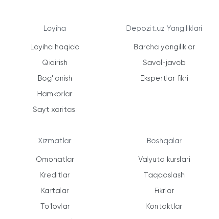
Loyiha
Depozit.uz Yangiliklari
Loyiha haqida
Barcha yangiliklar
Qidirish
Savol-javob
Bog'lanish
Ekspertlar fikri
Hamkorlar
Sayt xaritasi
Xizmatlar
Boshqalar
Omonatlar
Valyuta kurslari
Kreditlar
Taqqoslash
Kartalar
Fikrlar
To'lovlar
Kontaktlar