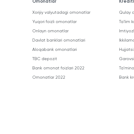
Omonatlar
Kredit
Xorijiy valyutadagi omonatlar
Qulay a
Yuqori foizli omonatlar
Ta'lim k
Onlayn omonatlar
Imtiyoz
Davlat banklari omonatlari
Ikkilam
Aloqabank omonatlari
Hujjatsi
TBC depozit
Garovsi
Bank omonat foizlari 2022
Ta'minot
Omonatlar 2022
Bank kr