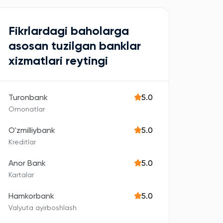
Fikrlardagi baholarga
asosan tuzilgan banklar
xizmatlari reytingi
Turonbank
5.0
Omonatlar
O'zmilliybank
5.0
Kreditlar
Anor Bank
5.0
Kartalar
Hamkorbank
5.0
Valyuta ayirboshlash