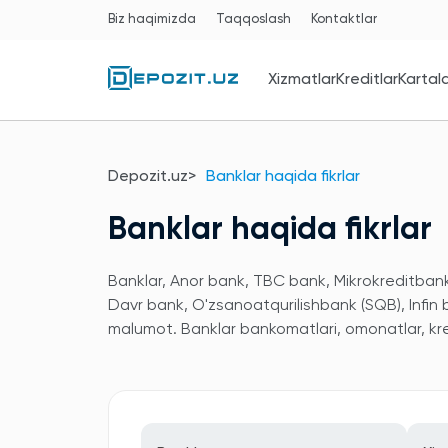
Biz haqimizda
Taqqoslash
Kontaktlar
Xizmatlar
Kreditlar
Kartal
Depozit.uz
Banklar haqida fikrlar
Banklar haqida fikrlar
Banklar, Anor bank, TBC bank, Mikrokreditbank,
Davr bank, O'zsanoatqurilishbank (SQB), Infin
malumot. Banklar bankomatlari, omonatlar, kred