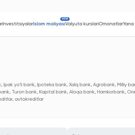
NEW
ar
Investitsiyalar
Islom moliyasi
Valyuta kurslari
Omonatlar
Yana
 Ipak yo'li bank, Ipoteka bank, Xalq bank, Agrobank, Milliy ba
 bank, Turon bank, Kapital bank, Aloqa bank, Hamkorbank, Ori
itlar, avtokreditlar