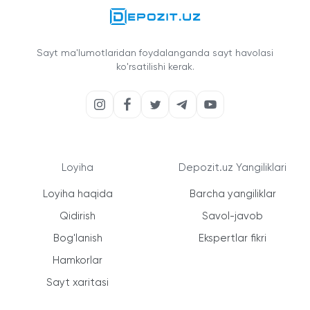
Sayt ma'lumotlaridan foydalanganda sayt havolasi
ko'rsatilishi kerak.
Loyiha
Depozit.uz Yangiliklari
Loyiha haqida
Barcha yangiliklar
Qidirish
Savol-javob
Bog'lanish
Ekspertlar fikri
Hamkorlar
Sayt xaritasi