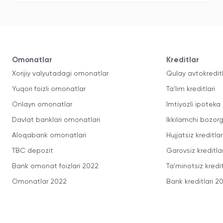
Omonatlar
Kreditlar
Xorijiy valyutadagi omonatlar
Qulay avtokredit
Yuqori foizli omonatlar
Ta'lim kreditlari
Onlayn omonatlar
Imtiyozli ipoteka
Davlat banklari omonatlari
Ikkilamchi bozorg
Aloqabank omonatlari
Hujjatsiz kreditlar
TBC depozit
Garovsiz kreditla
Bank omonat foizlari 2022
Ta'minotsiz kredit
Omonatlar 2022
Bank kreditlari 2