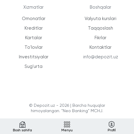
Xizmatlar
Boshqalar
Omonatlar
Valyuta kurslari
Kreditlar
Taqqoslash
Kartalar
Fikrlar
To'lovlar
Kontaktlar
Investitsiyalar
info@depozit.uz
Sug'urta
© Depozit.uz - 2026 | Barcha huquqlar
himoyalangan. "Neo Banking" MCHJ.
Bosh sahifa
Menyu
Profil