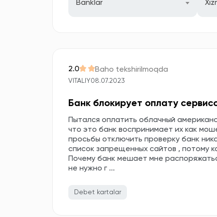
Banklar
Xiz
2.0
Baho tekshirilmoqda
VITALIY
08.07.2023
Банк блокирует оплату сервис
Пытался оплатить облачный американск
что это банк воспринимает их как мош
просьбы отключить проверку банк ник
список запрещенных сайтов , потому к
Почему банк мешает мне распоряжатьс
не нужно г ...
Debet kartalar