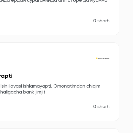
асида ёрдам сўраганимда апп сторе да муаммо
0 sharh
yapti
lsin ilovasi ishlamayapti. Omonatimdan chiqim
aligacha bank jimjit.
0 sharh