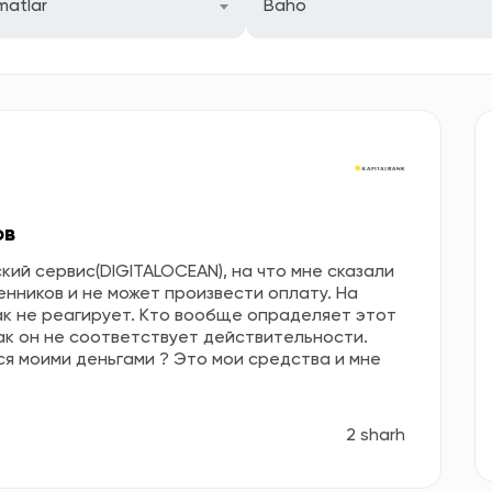
matlar
Baho
ов
ий сервис(DIGITALOCEAN), на что мне сказали
енников и не может произвести оплату. На
ак не реагирует. Кто вообще опраделяет этот
ак он не соответствует действительности.
я моими деньгами ? Это мои средства и мне
2 sharh