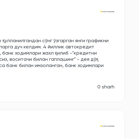
қулланилгандан сўнг ўзгарган янги графикни
арга дуч келдим. 4 йиллик автокредит
, банк ходимлари жахл қилиб -"кредитни
из, воситачи билан гаплашинг" - дея дўқ
са банк билан имзоланган, банк ходимлари
0 sharh