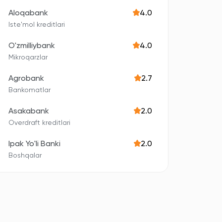
Aloqabank
4.0
Iste'mol kreditlari
O'zmilliybank
4.0
Mikroqarzlar
Agrobank
2.7
Bankomatlar
Asakabank
2.0
Overdraft kreditlari
Ipak Yo'li Banki
2.0
Boshqalar