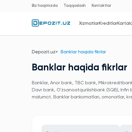
Biz haqimizda
Taqqoslash
Kontaktlar
Xizmatlar
Kreditlar
Kartal
Depozit.uz
Banklar haqida fikrlar
Banklar haqida fikrlar
Banklar, Anor bank, TBC bank, Mikrokreditbank,
Davr bank, O'zsanoatqurilishbank (SQB), Infin
malumot. Banklar bankomatlari, omonatlar, kred