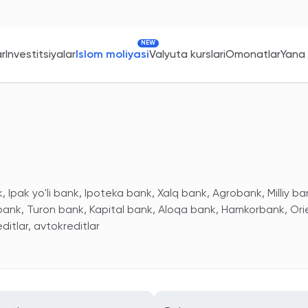
NEW
ar
Investitsiyalar
Islom moliyasi
Valyuta kurslari
Omonatlar
Yana
 Ipak yo'li bank, Ipoteka bank, Xalq bank, Agrobank, Milliy ba
 bank, Turon bank, Kapital bank, Aloqa bank, Hamkorbank, Ori
itlar, avtokreditlar