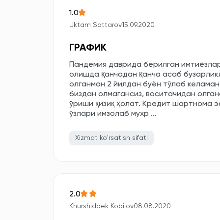
1.0
Uktam Sattarov
15.09.2020
ГРАФИК
Пандемия даврида берилган имтиёзлар 
олишда қанчадан қанча асаб бузарликл
олганман 2 йилдан буён тўлаб келаман
биздан олмагансиз, воситачидан олганс
ўриши қизиқ ҳолат. Кредит шартнома э
ўзлари имзолаб мухр ...
Xizmat ko'rsatish sifati
2.0
Khurshidbek Kobilov
08.08.2020