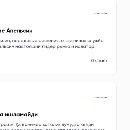
ие Апельсин
син, передовые решения, отзывчивая служба
ельсин настоящий лидер рынка и новатор
0 sharh
 да ишламайди
страция қилганимда хатолик вужудга келди