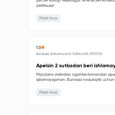
деган хабар чиқмоқда. Апельсин илов
дейишди
Mobil ilova
1.0
Azizbek Adxamovich Xafizov
24.09.2020
Apelsin 2 sutkadan beri ishlama
Mijozlarni oldindan ogohlantirmasdan ape
qilolmayapman. Bunaqa noqulaylik uchun h
Mobil ilova