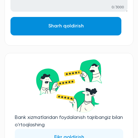
0/3000
Sharh qoldirish
Bank xizmatlaridan foydalanish tajribangiz bilan
o'rtoqlashing
Fikr qoldirish