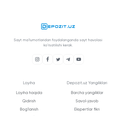
Sayt ma'lumotlaridan foydalanganda sayt havolasi
ko'rsatilishi kerak.
Loyiha
Depozit.uz Yangiliklari
Loyiha haqida
Barcha yangiliklar
Qidirish
Savol-javob
Bog'lanish
Ekspertlar fikri