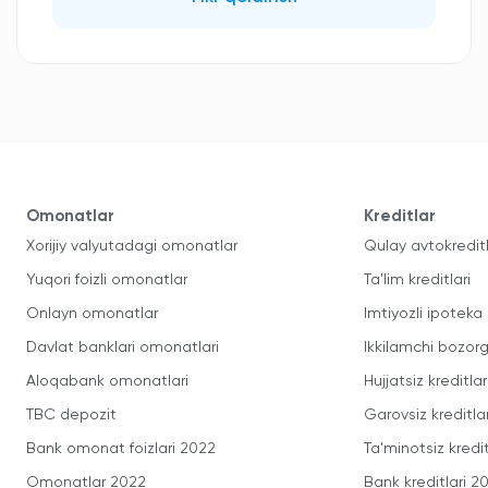
Omonatlar
Kreditlar
Xorijiy valyutadagi omonatlar
Qulay avtokredit
Yuqori foizli omonatlar
Ta'lim kreditlari
Onlayn omonatlar
Imtiyozli ipoteka
Davlat banklari omonatlari
Ikkilamchi bozorg
Aloqabank omonatlari
Hujjatsiz kreditlar
TBC depozit
Garovsiz kreditla
Bank omonat foizlari 2022
Ta'minotsiz kredit
Omonatlar 2022
Bank kreditlari 2