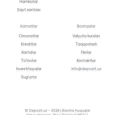
Hamkorlar
Sayt xaritasi
Xizmatlar
Boshqalar
Omonatlar
Valyuta kurslari
Kreditlar
Taqqoslash
Kartalar
Fikrlar
To'lovlar
Kontaktlar
Investitsiyalar
info@depozit.uz
Sug'urta
© Depozit.uz - 2026 | Barcha huquqlar