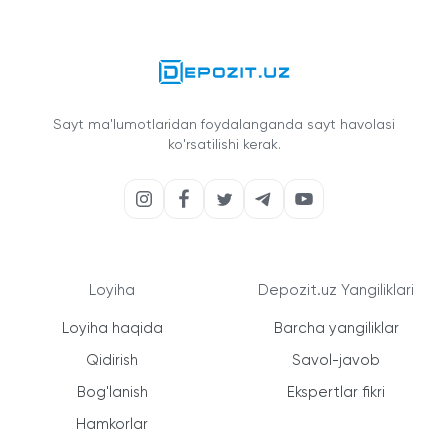
Sayt ma'lumotlaridan foydalanganda sayt havolasi
ko'rsatilishi kerak.
Loyiha
Depozit.uz Yangiliklari
Loyiha haqida
Barcha yangiliklar
Qidirish
Savol-javob
Bog'lanish
Ekspertlar fikri
Hamkorlar