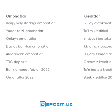
Omonatlar
Kreditlar
Xorijiy valyutadagi omonatlar
Qulay avtokredit
Yuqori foizli omonatlar
Ta'lim kreditlari
Onlayn omonatlar
Imtiyozli ipoteka
Davlat banklari omonatlari
Ikkilamchi bozorg
Aloqabank omonatlari
Hujjatsiz kreditlar
TBC depozit
Garovsiz kreditla
Bank omonat foizlari 2022
Ta'minotsiz kredit
Omonatlar 2022
Bank kreditlari 2