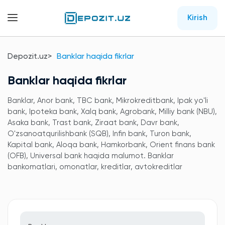
Kirish
Depozit.uz
Banklar haqida fikrlar
Banklar haqida fikrlar
Banklar, Anor bank, TBC bank, Mikrokreditbank, Ipak yo'li
bank, Ipoteka bank, Xalq bank, Agrobank, Milliy bank (NBU),
Asaka bank, Trast bank, Ziraat bank, Davr bank,
O'zsanoatqurilishbank (SQB), Infin bank, Turon bank,
Kapital bank, Aloqa bank, Hamkorbank, Orient finans bank
(OFB), Universal bank haqida malumot. Banklar
bankomatlari, omonatlar, kreditlar, avtokreditlar