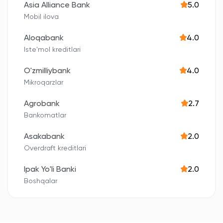
Asia Alliance Bank
5.0
Mobil ilova
Aloqabank
4.0
Iste'mol kreditlari
O'zmilliybank
4.0
Mikroqarzlar
Agrobank
2.7
Bankomatlar
Asakabank
2.0
Overdraft kreditlari
Ipak Yo'li Banki
2.0
Boshqalar