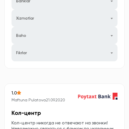
Banklar
Xizmatlar
Baho
Fikrlar
1.0
Maftuna Pulatova
21.09.2020
Кол-центр
Кол-центр никогда не отвечают на звонки!