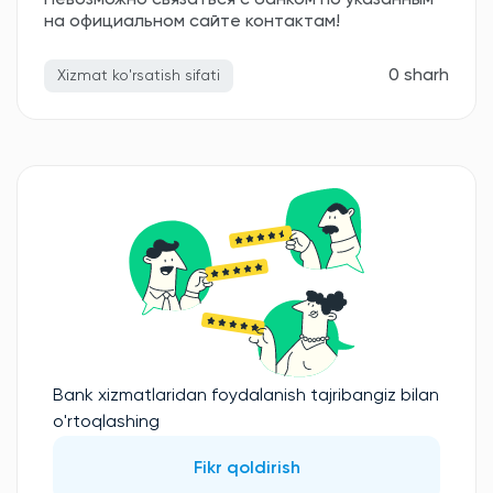
Невозможно связаться с банком по указанным
на официальном сайте контактам!
0 sharh
Xizmat ko'rsatish sifati
Bank xizmatlaridan foydalanish tajribangiz bilan
o'rtoqlashing
Fikr qoldirish