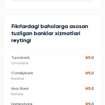
Fikrlardagi baholarga asosan
tuzilgan banklar xizmatlari
reytingi
Turonbank
5.0
Omonatlar
O'zmilliybank
5.0
Kreditlar
Anor Bank
5.0
Kartalar
Hamkorbank
5.0