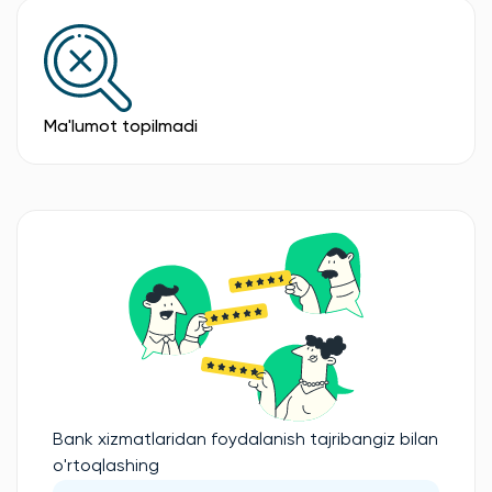
Ma'lumot topilmadi
Bank xizmatlaridan foydalanish tajribangiz bilan
o'rtoqlashing