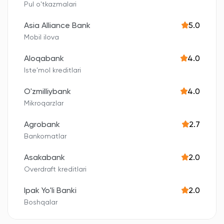
Pul o'tkazmalari
Asia Alliance Bank
5.0
Mobil ilova
Aloqabank
4.0
Iste'mol kreditlari
O'zmilliybank
4.0
Mikroqarzlar
Agrobank
2.7
Bankomatlar
Asakabank
2.0
Overdraft kreditlari
Ipak Yo'li Banki
2.0
Boshqalar