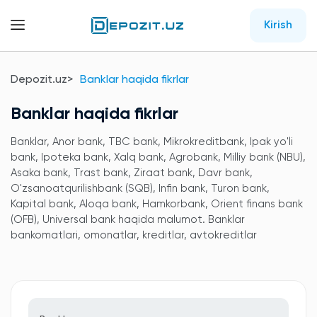
Kirish
Depozit.uz
Banklar haqida fikrlar
Banklar haqida fikrlar
Banklar, Anor bank, TBC bank, Mikrokreditbank, Ipak yo'li
bank, Ipoteka bank, Xalq bank, Agrobank, Milliy bank (NBU),
Asaka bank, Trast bank, Ziraat bank, Davr bank,
O'zsanoatqurilishbank (SQB), Infin bank, Turon bank,
Kapital bank, Aloqa bank, Hamkorbank, Orient finans bank
(OFB), Universal bank haqida malumot. Banklar
bankomatlari, omonatlar, kreditlar, avtokreditlar