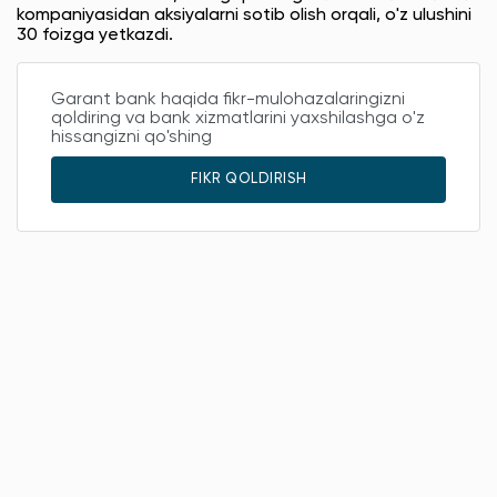
kompaniyasidan aksiyalarni sotib olish orqali, o'z ulushini
30 foizga yetkazdi.
Garant bank haqida fikr-mulohazalaringizni
qoldiring va bank xizmatlarini yaxshilashga o'z
hissangizni qo'shing
FIKR QOLDIRISH