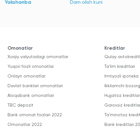
Yakshanba
Dam olish kuni
Omonatlar
Kreditlar
Xorijiy valyutadagi omonatlar
Qulay avtokredit
Yuqori foizli omonatlar
Ta'lim kreditlari
Onlayn omonatlar
Imtiyozli ipoteka
Davlat banklari omonatlari
Ikkilamchi bozorg
Aloqabank omonatlari
Hujjatsiz kreditlar
TBC depozit
Garovsiz kreditla
Bank omonat foizlari 2022
Ta'minotsiz kredit
Omonatlar 2022
Bank kreditlari 2