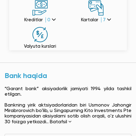
Kreditlar
0
Kartalar
7
Valyuta kurslari
Bank haqida
“Garant bank” aksiyadorlik jamiyati 1994 yilda tashkil
etilgan.
Bankning yirik aktsiyadorlaridan biri Usmonov Jahongir
Mirabrorovich bo'lib, u Singapurning Kito Investments Pte
kompaniyasidan aksiyalarni sotib olish orqali, o'z ulushini
30 foizga yetkazdi..
Batafsil