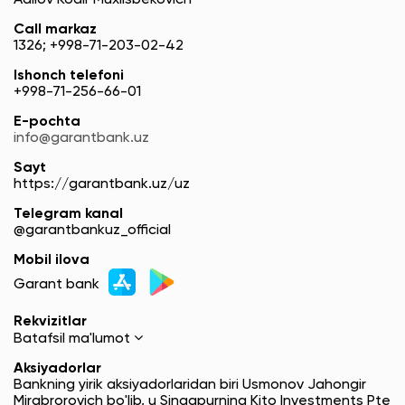
Аdilov Kodir Muxlisbekovich
Call markaz
1326; +998-71-203-02-42
Ishonch telefoni
+998-71-256-66-01
E-pochta
info@garantbank.uz
Sayt
https://garantbank.uz/uz
Telegram kanal
@garantbankuz_official
Mobil ilova
Garant bank
Rekvizitlar
Batafsil ma'lumot
Aksiyadorlar
Bankning yirik aksiyadorlaridan biri Usmonov Jahongir
Mirabrorovich bo'lib, u Singapurning Kito Investments Pte