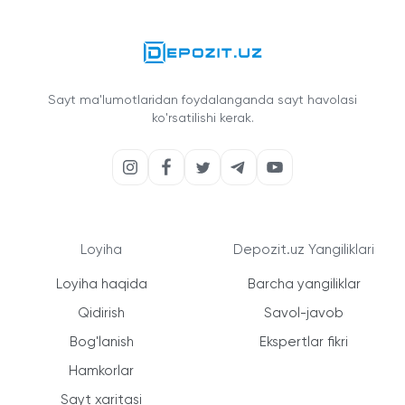
Sayt ma'lumotlaridan foydalanganda sayt havolasi
ko'rsatilishi kerak.
Loyiha
Depozit.uz Yangiliklari
Loyiha haqida
Barcha yangiliklar
Qidirish
Savol-javob
Bog'lanish
Ekspertlar fikri
Hamkorlar
Sayt xaritasi