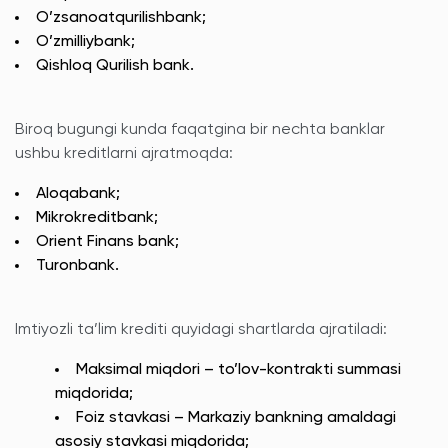
O’zsanoatqurilishbank;
O’zmilliybank;
Qishloq Qurilish bank.
Biroq bugungi kunda faqatgina bir nechta banklar
ushbu kreditlarni ajratmoqda:
Aloqabank;
Mikrokreditbank;
Orient Finans bank;
Turonbank.
Imtiyozli ta’lim krediti quyidagi shartlarda ajratiladi:
Maksimal miqdori – to’lov-kontrakti summasi
miqdorida;
Foiz stavkasi – Markaziy bankning amaldagi
asosiy stavkasi miqdorida;