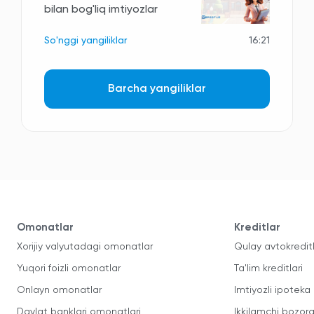
bilan bog'liq imtiyozlar
So'nggi yangiliklar
16:21
Barcha yangiliklar
Omonatlar
Kreditlar
Xorijiy valyutadagi omonatlar
Qulay avtokredit
Yuqori foizli omonatlar
Ta'lim kreditlari
Onlayn omonatlar
Imtiyozli ipoteka
Davlat banklari omonatlari
Ikkilamchi bozorg