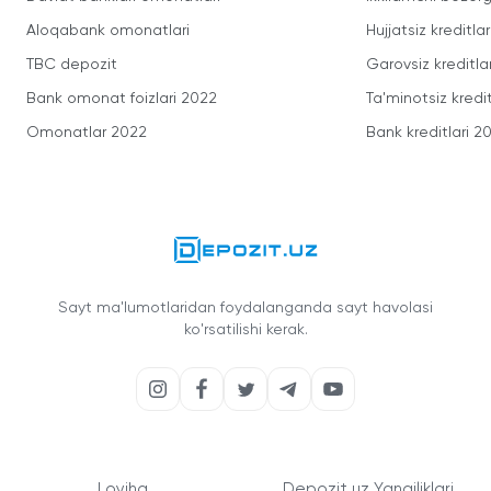
Aloqabank omonatlari
Hujjatsiz kreditlar
TBC depozit
Garovsiz kreditla
Bank omonat foizlari 2022
Ta'minotsiz kredit
Omonatlar 2022
Bank kreditlari 2
Sayt ma'lumotlaridan foydalanganda sayt havolasi
ko'rsatilishi kerak.
Loyiha
Depozit.uz Yangiliklari