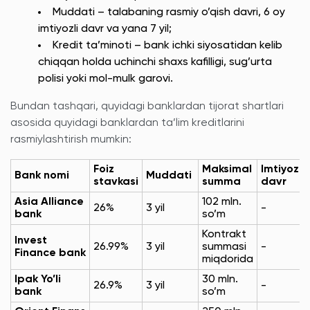
Muddati – talabaning rasmiy o’qish davri, 6 oy
imtiyozli davr va yana 7 yil;
Kredit ta’minoti – bank ichki siyosatidan kelib
chiqqan holda uchinchi shaxs kafilligi, sug’urta
polisi yoki mol-mulk garovi.
Bundan tashqari, quyidagi banklardan tijorat shartlari
asosida quyidagi banklardan ta’lim kreditlarini
rasmiylashtirish mumkin:
Foiz
Maksimal
Imtiyozli
Bank nomi
Muddati
stavkasi
summa
davr
Asia Alliance
102 mln.
26%
3 yil
-
bank
so’m
Kontrakt
Invest
26.99%
3 yil
summasi
-
Finance bank
miqdorida
Ipak Yo’li
30 mln.
26.9%
3 yil
-
bank
so’m