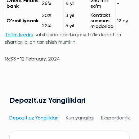
Orient Finans
250 mln.
26%
4 yil
-
bank
so’m
Kontrakt
20%
3 yil
O’zmilliybank
summasi
12 oy
22%
5 yil
miqdorida
Ta’lim krediti
sahifasida barcha joriy ta’lim kreditlari
shartlari bilan tanishish mumkin.
16:33 • 12 February, 2024
Depozit.uz Yangiliklari
Depozit.uz Yangiliklari
Kun yangiligi
Ekspertlar fikri