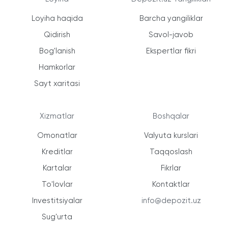
Loyiha haqida
Barcha yangiliklar
Qidirish
Savol-javob
Bog'lanish
Ekspertlar fikri
Hamkorlar
Sayt xaritasi
Xizmatlar
Boshqalar
Omonatlar
Valyuta kurslari
Kreditlar
Taqqoslash
Kartalar
Fikrlar
To'lovlar
Kontaktlar
Investitsiyalar
info@depozit.uz
Sug'urta