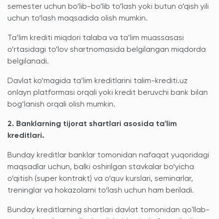
semester uchun bo‘lib-bo‘lib to’lash yoki butun o‘qish yili
uchun to‘lash maqsadida olish mumkin.
Ta’lim krediti miqdori talaba va ta’lim muassasasi
o‘rtasidagi to‘lov shartnomasida belgilangan miqdorda
belgilanadi.
Davlat ko‘magida ta’lim kreditlarini talim-krediti.uz
onlayn platformasi orqali yoki kredit beruvchi bank bilan
bog‘lanish orqali olish mumkin.
2. Banklarning tijorat shartlari asosida ta'lim
kreditlari.
Bunday kreditlar banklar tomonidan nafaqat yuqoridagi
maqsadlar uchun, balki oshirilgan stavkalar bo‘yicha
o‘qitish (super kontrakt) va o‘quv kurslari, seminarlar,
treninglar va hokazolarni to‘lash uchun ham beriladi.
Bunday kreditlarning shartlari davlat tomonidan qo'llab-