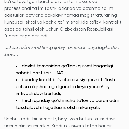
ko‘rsatayotgan barcha oliy, o‘rta maxsus va
professional ta’lim tashkilotlarida va qo‘shma ta’lim
dasturlari bo‘yicha bakalavr hamda magistraturaning
kunduzgi, sirtqi va kechki ta’lim shaklida to‘lov-kontrakt
asosida tahsil olish uchun O‘zbekiston Respublikasi
fuqarolariga beriladi.
Ushbu ta'lim kreditining ijobiy tomonlari quyidagilardan
iborat:
davlat tomonidan qo'llab-quvvatlanganligi
sababli past foiz – 14%;
bunday kredit bo'yicha asosiy qarzni to’lash
uchun o'qishni tugatgandan keyin yana 6 oy
imtiyozli davr beriladi;
hech qanday qo’shimcha to’lov va daromadni
tasdiqlovchi hujjatlarsiz olish imkoniyati.
Ushbu kredit bir semestr, bir yil yoki butun ta'lim davri
uchun olinishi mumkin. Kreditni universitetda har bir