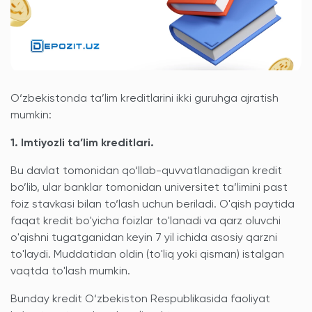
O‘zbekistonda ta’lim kreditlarini ikki guruhga ajratish
mumkin:
1. Imtiyozli ta’lim kreditlari.
Bu davlat tomonidan qo‘llab-quvvatlanadigan kredit
bo’lib, ular banklar tomonidan universitet ta’limini past
foiz stavkasi bilan to‘lash uchun beriladi. O'qish paytida
faqat kredit bo'yicha foizlar to'lanadi va qarz oluvchi
o'qishni tugatganidan keyin 7 yil ichida asosiy qarzni
to'laydi. Muddatidan oldin (to'liq yoki qisman) istalgan
vaqtda to'lash mumkin.
Bunday kredit O‘zbekiston Respublikasida faoliyat