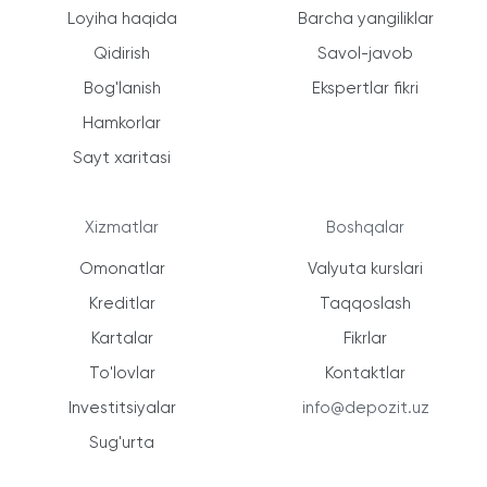
Loyiha haqida
Barcha yangiliklar
Qidirish
Savol-javob
Bog'lanish
Ekspertlar fikri
Hamkorlar
Sayt xaritasi
Xizmatlar
Boshqalar
Omonatlar
Valyuta kurslari
Kreditlar
Taqqoslash
Kartalar
Fikrlar
To'lovlar
Kontaktlar
Investitsiyalar
info@depozit.uz
Sug'urta