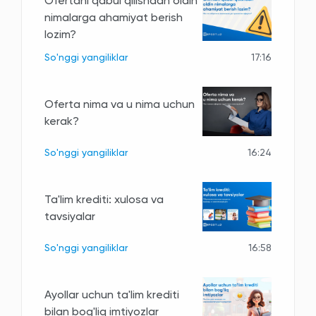
Ofertani qabul qilishdan oldin
nimalarga ahamiyat berish
lozim?
So'nggi yangiliklar
17:16
Oferta nima va u nima uchun
kerak?
So'nggi yangiliklar
16:24
Ta'lim krediti: xulosa va
tavsiyalar
So'nggi yangiliklar
16:58
Ayollar uchun ta'lim krediti
bilan bog'liq imtiyozlar