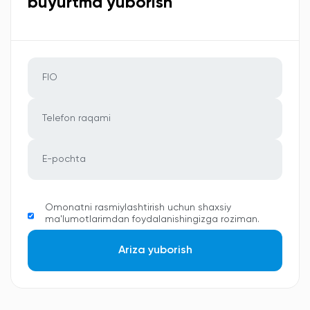
buyurtma yuborish
Omonatni rasmiylashtirish uchun shaxsiy
ma'lumotlarimdan foydalanishingizga roziman.
Ariza yuborish