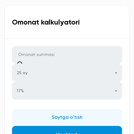
Omonat kalkulyatori
25 oy
17%
Saytga o'tish