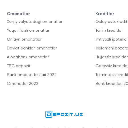
Omonatlar
Kreditlar
Xorijiy valyutadagi omonatlar
Qulay avtokredit
Yuqori foizli omonatlar
Ta'lim kreditlari
Onlayn omonatlar
Imtiyozli ipoteka
Davlat banklari omonatlari
Ikkilamchi bozorg
Aloqabank omonatlari
Hujjatsiz kreditlar
TBC depozit
Garovsiz kreditla
Bank omonat foizlari 2022
Ta'minotsiz kredit
Omonatlar 2022
Bank kreditlari 2