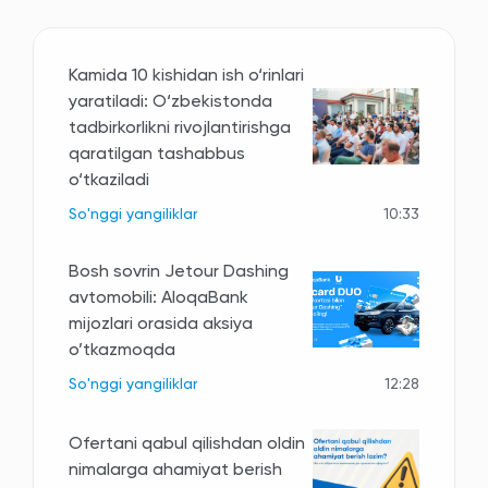
Kamida 10 kishidan ish o‘rinlari
yaratiladi: O‘zbekistonda
tadbirkorlikni rivojlantirishga
qaratilgan tashabbus
o‘tkaziladi
So'nggi yangiliklar
10:33
Bosh sovrin Jetour Dashing
avtomobili: AloqaBank
mijozlari orasida aksiya
o’tkazmoqda
So'nggi yangiliklar
12:28
Ofertani qabul qilishdan oldin
nimalarga ahamiyat berish