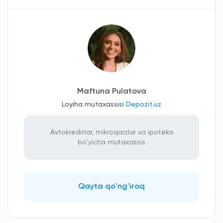
Maftuna Pulatova
Loyiha mutaxassisi
Depozit.uz
Avtokreditlar, mikroqarzlar va ipoteka
bo'yicha mutaxassis
Qayta qo'ng'iroq