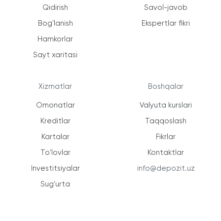
Qidirish
Savol-javob
Bog'lanish
Ekspertlar fikri
Hamkorlar
Sayt xaritasi
Xizmatlar
Boshqalar
Omonatlar
Valyuta kurslari
Kreditlar
Taqqoslash
Kartalar
Fikrlar
To'lovlar
Kontaktlar
Investitsiyalar
info@depozit.uz
Sug'urta