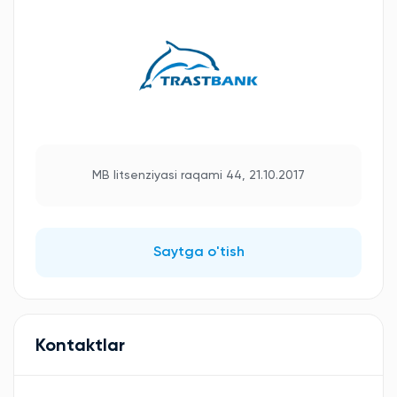
MB litsenziyasi raqami 44, 21.10.2017
Saytga o'tish
Kontaktlar