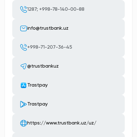
1287; +998-78-140-00-88
info@trustbank.uz
+998-71-207-36-45
@trustbankuz
Trastpay
Trastpay
https://www.trustbank.uz/uz/