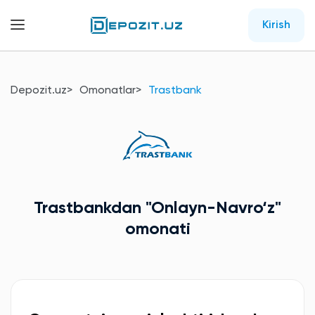
Kirish
Depozit.uz
Omonatlar
Trastbank
Trastbankdan
"Onlayn-Navro‘z"
omonati