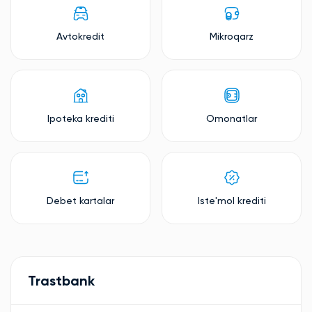
Avtokredit
Mikroqarz
Ipoteka krediti
Omonatlar
Debet kartalar
Iste'mol krediti
Trastbank