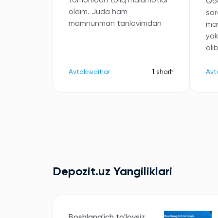
tomonidan toliq malumotlar
Qog
oldim. Juda ham
sor
mamnunman tanlovimdan
may
ya
oli
Avtokreditlar
1 sharh
Avt
Depozit.uz Yangiliklari
Boshlang'ich to'lovsiz