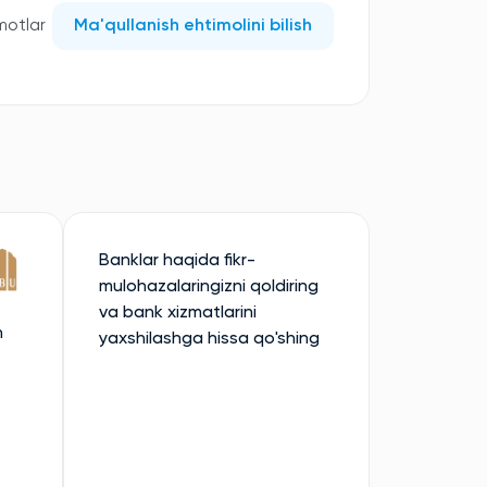
motlar
Ma'qullanish ehtimolini bilish
Banklar haqida fikr-
mulohazalaringizni qoldiring
va bank xizmatlarini
n
yaxshilashga hissa qo'shing