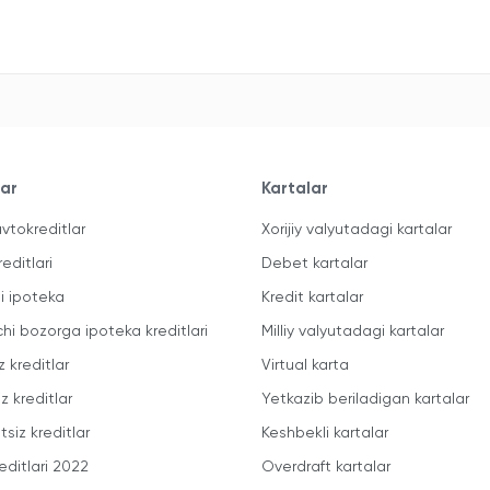
lar
Kartalar
vtokreditlar
Xorijiy valyutadagi kartalar
reditlari
Debet kartalar
li ipoteka
Kredit kartalar
chi bozorga ipoteka kreditlari
Milliy valyutadagi kartalar
z kreditlar
Virtual karta
z kreditlar
Yetkazib beriladigan kartalar
siz kreditlar
Keshbekli kartalar
editlari 2022
Overdraft kartalar