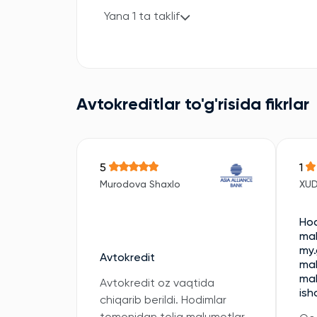
Yana 1 ta taklif
Avtokreditlar to'g'risida fikrlar
5
1
Murodova Shaxlo
XU
Hod
mal
my.
Avtokredit
mal
mal
Avtokredit oz vaqtida
ish
chiqarib berildi. Hodimlar