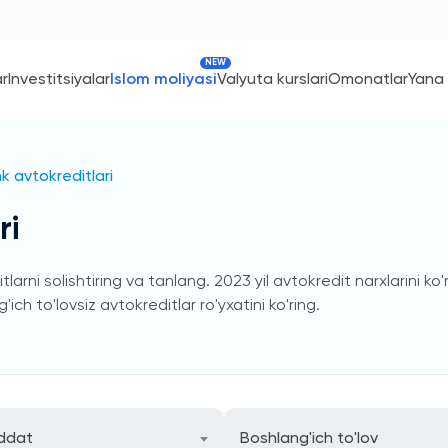
NEW
ar
Investitsiyalar
Islom moliyasi
Valyuta kurslari
Omonatlar
Yana
k avtokreditlari
ri
arni solishtiring va tanlang. 2023 yil avtokredit narxlarini ko
ich to'lovsiz avtokreditlar ro'yxatini ko'ring.
ddat
Boshlang'ich to'lov