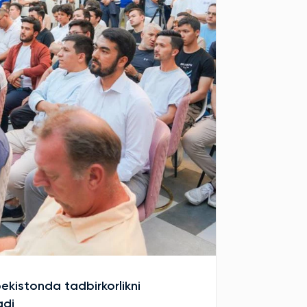
bekistonda tadbirkorlikni
adi