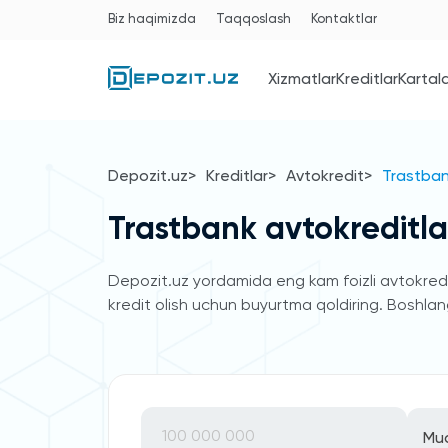
Biz haqimizda
Taqqoslash
Kontaktlar
Xizmatlar
Kreditlar
Kartal
Depozit.uz
Kreditlar
Avtokredit
Trastban
Trastbank avtokreditla
Depozit.uz yordamida eng kam foizli avtokreditl
kredit olish uchun buyurtma qoldiring. Boshlang'
Mu