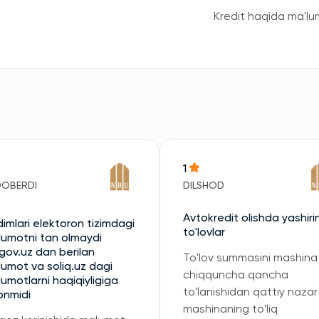
Kredit haqida ma'lu
1
DOBERDI
DILSHOD
Avtokredit olishda yashiri
imlari elektoron tizimdagi
to'lovlar
umotni tan olmaydi
gov.uz dan berilan
To'lov summasini mashina
umot va soliq.uz dagi
chiqquncha qancha
umotlarni haqiqiyligiga
to'lanishidan qattiy nazar
onmidi
mashinaning to'liq