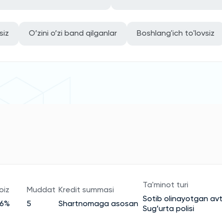
siz
O’zini o’zi band qilganlar
Boshlang'ich to'lovsiz
Ta'minot turi
oiz
Muddat
Kredit summasi
Sotib olinayotgan av
26%
5
Shartnomaga asosan
Sug’urta polisi