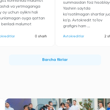
oz korinishida malumot
summasidan foiz hisoblayd
ashdi va yetmaganiga
Yashirin saytda
 oy uchun oylikni hali
ko'rsatilmagan shartlar ju
kunlamagan oyga qattan
ko'p. Avtokredit to'lov
b beriladi malumot
grafigini ham ...
okreditlar
0 sharh
Avtokreditlar
2 s
Barcha fikrlar