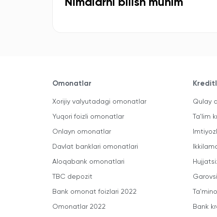
Nimalarni bilish muhim
Omonatlar
Kredit
Xorijiy valyutadagi omonatlar
Qulay a
Yuqori foizli omonatlar
Ta'lim k
Onlayn omonatlar
Imtiyoz
Davlat banklari omonatlari
Ikkilam
Aloqabank omonatlari
Hujjatsi
TBC depozit
Garovsi
Bank omonat foizlari 2022
Ta'minot
Omonatlar 2022
Bank kr