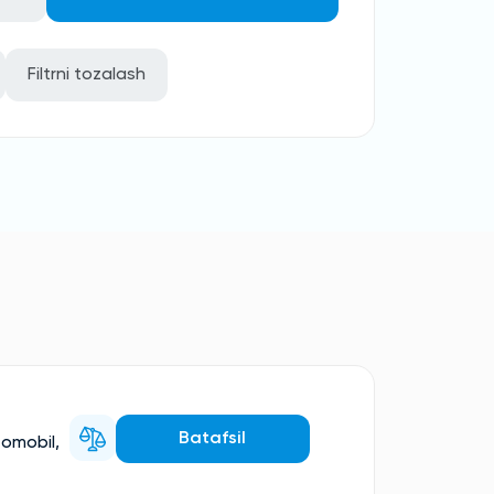
Filtrni tozalash
Batafsil
tomobil,