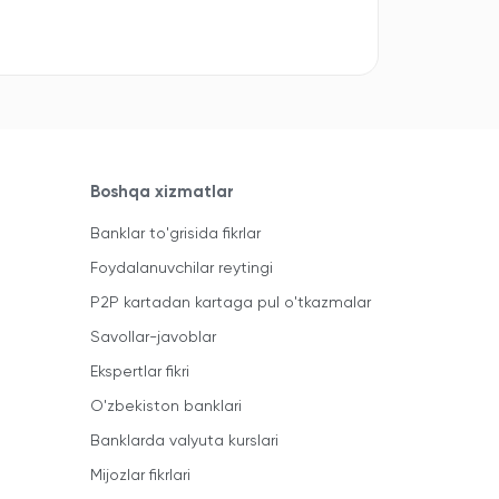
Boshqa xizmatlar
Banklar to'grisida fikrlar
Foydalanuvchilar reytingi
P2P kartadan kartaga pul o'tkazmalar
Savollar-javoblar
Ekspertlar fikri
O'zbekiston banklari
Banklarda valyuta kurslari
Mijozlar fikrlari