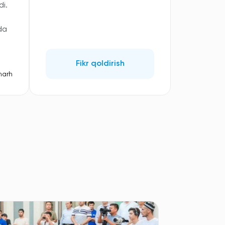
i.
da
Fikr qoldirish
harh