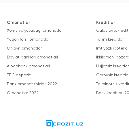
Omonatlar
Kreditlar
Xorijiy valyutadagi omonatlar
Qulay avtokredit
Yuqori foizli omonatlar
Ta'lim kreditlari
Onlayn omonatlar
Imtiyozli ipoteka
Davlat banklari omonatlari
Ikkilamchi bozorg
Aloqabank omonatlari
Hujjatsiz kreditlar
TBC depozit
Garovsiz kreditla
Bank omonat foizlari 2022
Ta'minotsiz kredit
Omonatlar 2022
Bank kreditlari 2