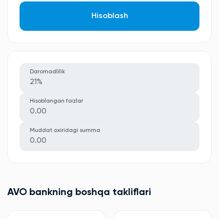
Hisoblash
Daromadlilik
21%
Hisoblangan foizlar
0.00
Muddat oxiridagi summa
0.00
AVO bankning boshqa takliflari