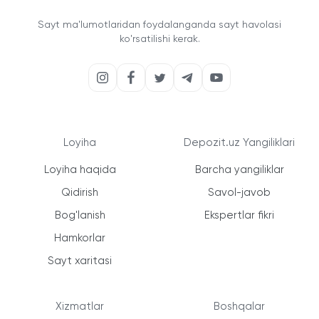
Sayt ma'lumotlaridan foydalanganda sayt havolasi
ko'rsatilishi kerak.
Loyiha
Depozit.uz Yangiliklari
Loyiha haqida
Barcha yangiliklar
Qidirish
Savol-javob
Bog'lanish
Ekspertlar fikri
Hamkorlar
Sayt xaritasi
Xizmatlar
Boshqalar