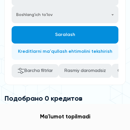
Boshlang'ich to'lov
Saralash
Kreditlarni ma'qullash ehtimolini tekshirish
Barcha filtrlar
Rasmiy daromadsiz
O’zini
Подобрано 0 кредитов
Ma'lumot topilmadi