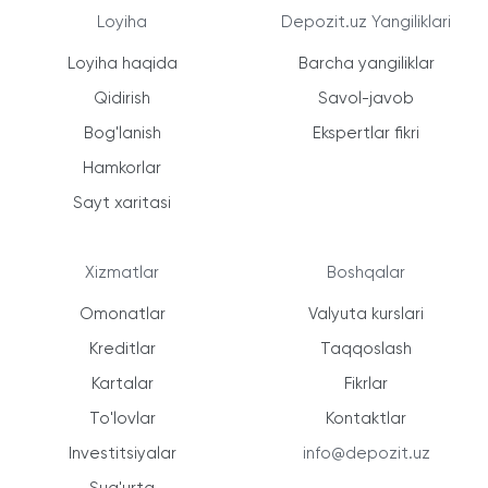
Loyiha
Depozit.uz Yangiliklari
Loyiha haqida
Barcha yangiliklar
Qidirish
Savol-javob
Bog'lanish
Ekspertlar fikri
Hamkorlar
Sayt xaritasi
Xizmatlar
Boshqalar
Omonatlar
Valyuta kurslari
Kreditlar
Taqqoslash
Kartalar
Fikrlar
To'lovlar
Kontaktlar
Investitsiyalar
info@depozit.uz