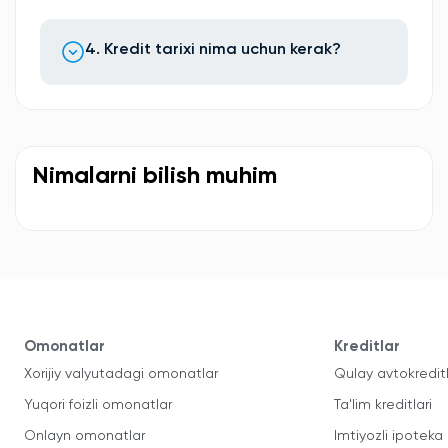
4. Kredit tarixi nima uchun kerak?
Nimalarni bilish muhim
Omonatlar
Kreditlar
Xorijiy valyutadagi omonatlar
Qulay avtokredit
Yuqori foizli omonatlar
Ta'lim kreditlari
Onlayn omonatlar
Imtiyozli ipoteka