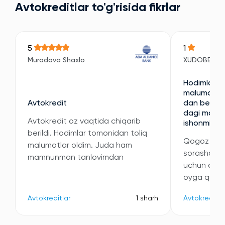
Avtokreditlar to'g'risida fikrlar
5
1
Murodova Shaxlo
XUDOBERDI
Hodimlari e
malumotni 
Avtokredit
dan berilan
dagi malumo
Avtokredit oz vaqtida chiqarib
ishonmidi
berildi. Hodimlar tomonidan toliq
Qogoz kori
malumotlar oldim. Juda ham
sorashdi v
mamnunman tanlovimdan
uchun oyli
oyga qatta
Avtokreditlar
1 sharh
Avtokreditla