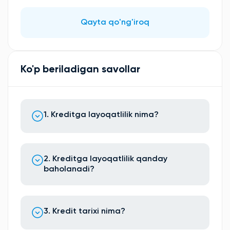
Qayta qo'ng'iroq
Ko'p beriladigan savollar
1. Kreditga layoqatlilik nima?
2. Kreditga layoqatlilik qanday
baholanadi?
3. Kredit tarixi nima?