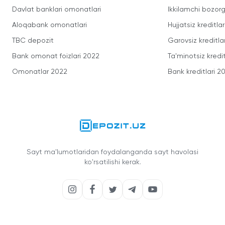
Davlat banklari omonatlari
Ikkilamchi bozorg
Aloqabank omonatlari
Hujjatsiz kreditlar
TBC depozit
Garovsiz kreditla
Bank omonat foizlari 2022
Ta'minotsiz kredit
Omonatlar 2022
Bank kreditlari 2
Sayt ma'lumotlaridan foydalanganda sayt havolasi
ko'rsatilishi kerak.