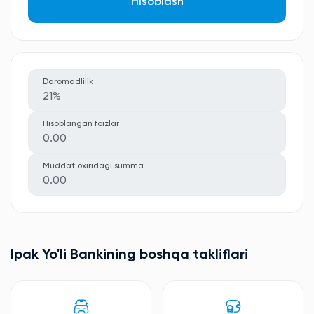
Hisoblash
Daromadlilik
21%
Hisoblangan foizlar
0.00
Muddat oxiridagi summa
0.00
Ipak Yo'li Bankining boshqa takliflari