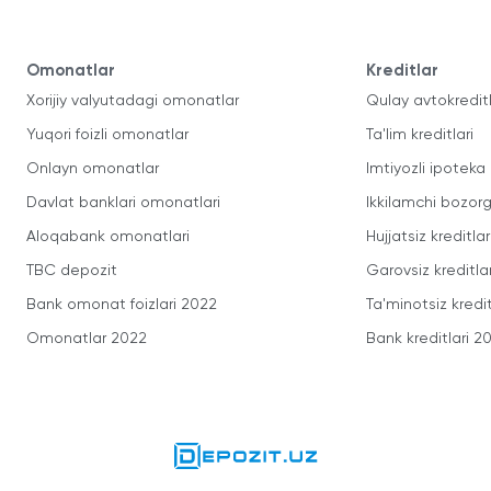
Omonatlar
Kreditlar
Xorijiy valyutadagi omonatlar
Qulay avtokredit
Yuqori foizli omonatlar
Ta'lim kreditlari
Onlayn omonatlar
Imtiyozli ipoteka
Davlat banklari omonatlari
Ikkilamchi bozorg
Aloqabank omonatlari
Hujjatsiz kreditlar
TBC depozit
Garovsiz kreditla
Bank omonat foizlari 2022
Ta'minotsiz kredit
Omonatlar 2022
Bank kreditlari 2