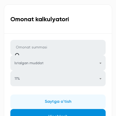
Omonat kalkulyatori
Istalgan muddat
11%
Saytga o'tish