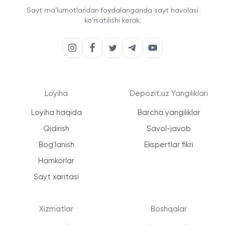
Sayt ma'lumotlaridan foydalanganda sayt havolasi
ko'rsatilishi kerak.
Loyiha
Depozit.uz Yangiliklari
Loyiha haqida
Barcha yangiliklar
Qidirish
Savol-javob
Bog'lanish
Ekspertlar fikri
Hamkorlar
Sayt xaritasi
Xizmatlar
Boshqalar