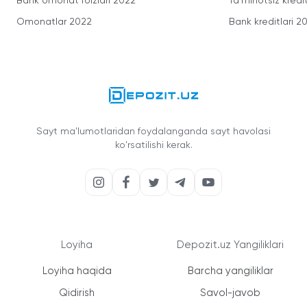
Bank omonat foizlari 2022
Ta'minotsiz kredit
Omonatlar 2022
Bank kreditlari 2
Sayt ma'lumotlaridan foydalanganda sayt havolasi
ko'rsatilishi kerak.
Loyiha
Depozit.uz Yangiliklari
Loyiha haqida
Barcha yangiliklar
Qidirish
Savol-javob