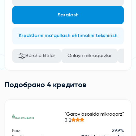
Saralash
Kreditlarni ma'qullash ehtimolini tekshirish
Barcha filtrlar
Onlayn mikroqarzlar
Rasm
Подобрано 4 кредитов
"Garov asosida mikroqarz"
3.2
29.9%
Foiz