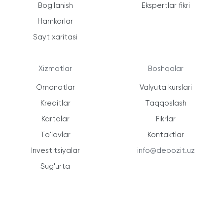
Bog'lanish
Ekspertlar fikri
Hamkorlar
Sayt xaritasi
Xizmatlar
Boshqalar
Omonatlar
Valyuta kurslari
Kreditlar
Taqqoslash
Kartalar
Fikrlar
To'lovlar
Kontaktlar
Investitsiyalar
info@depozit.uz
Sug'urta