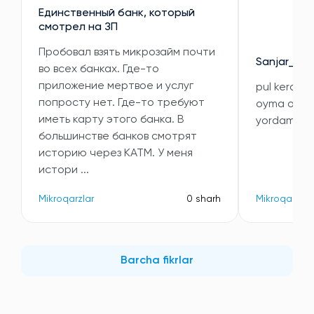
Единственный банк, который
смотрел на ЗП
Пробовал взять микрозайм почти
Sanjar_010
во всех банках. Где-то
приложение мертвое и услуг
pul kerak i
попросту нет. Где-то требуют
oyma oy 5 m
иметь карту этого банка. В
yordam qil
большинстве банков смотрят
историю через КАТМ. У меня
истори ...
Mikroqarzlar
0 sharh
Mikroqarzlar
Barcha fikrlar