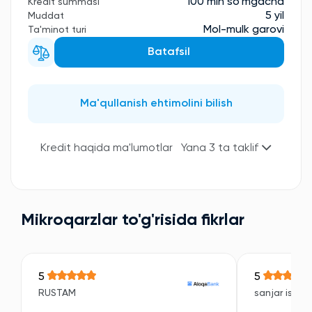
100 mln so'mgacha
Kredit summasi
5 yil
Muddat
Mol-mulk garovi
Ta'minot turi
Batafsil
Ma'qullanish ehtimolini bilish
Kredit haqida ma'lumotlar
Yana 3 ta taklif
Mikroqarzlar to'g'risida fikrlar
5
5
RUSTAM
sanjar isroil