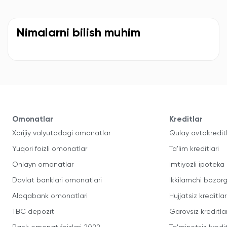
Nimalarni bilish muhim
Omonatlar
Kreditlar
Xorijiy valyutadagi omonatlar
Qulay avtokredit
Yuqori foizli omonatlar
Ta'lim kreditlari
Onlayn omonatlar
Imtiyozli ipoteka
Davlat banklari omonatlari
Ikkilamchi bozorg
Aloqabank omonatlari
Hujjatsiz kreditlar
TBC depozit
Garovsiz kreditla