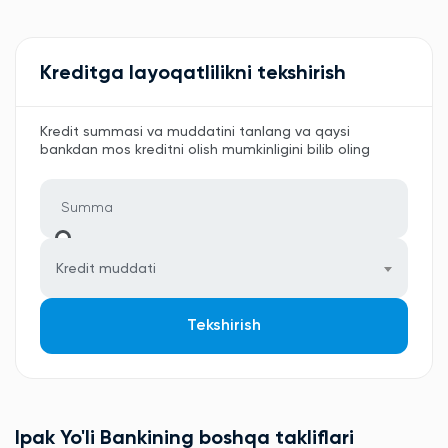
Kreditga layoqatlilikni tekshirish
Kredit summasi va muddatini tanlang va qaysi
bankdan mos kreditni olish mumkinligini bilib oling
Kredit muddati
Tekshirish
Ipak Yo'li Bankining boshqa takliflari