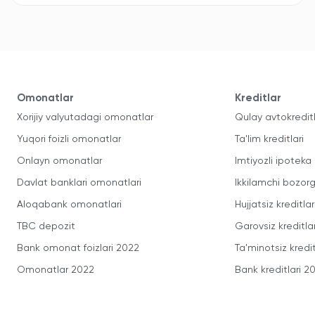
Omonatlar
Kreditlar
Xorijiy valyutadagi omonatlar
Qulay avtokredit
Yuqori foizli omonatlar
Ta'lim kreditlari
Onlayn omonatlar
Imtiyozli ipoteka
Davlat banklari omonatlari
Ikkilamchi bozorg
Aloqabank omonatlari
Hujjatsiz kreditlar
TBC depozit
Garovsiz kreditla
Bank omonat foizlari 2022
Ta'minotsiz kredit
Omonatlar 2022
Bank kreditlari 2