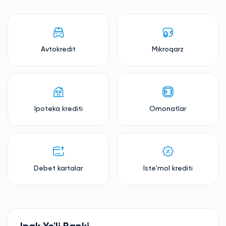
Avtokredit
Mikroqarz
Ipoteka krediti
Omonatlar
Debet kartalar
Iste'mol krediti