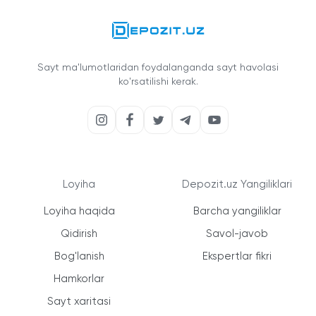
Sayt ma'lumotlaridan foydalanganda sayt havolasi
ko'rsatilishi kerak.
Loyiha
Depozit.uz Yangiliklari
Loyiha haqida
Barcha yangiliklar
Qidirish
Savol-javob
Bog'lanish
Ekspertlar fikri
Hamkorlar
Sayt xaritasi