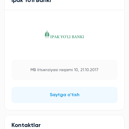
Ipak Yo'li Banki
MB litsenziyasi raqami 10, 21.10.2017
Saytga o'tish
Kontaktlar