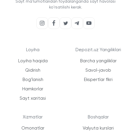
Sayt ma'lumotlaridan foydalanganda sayt havolasi
ko'rsatilishi kerak.
Loyiha
Depozit.uz Yangiliklari
Loyiha haqida
Barcha yangiliklar
Qidirish
Savol-javob
Bog'lanish
Ekspertlar fikri
Hamkorlar
Sayt xaritasi
Xizmatlar
Boshqalar
Omonatlar
Valyuta kurslari