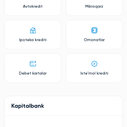
Avtokredit
Mikroqarz
Ipoteka krediti
Omonatlar
Debet kartalar
Iste'mol krediti
Kapitalbank