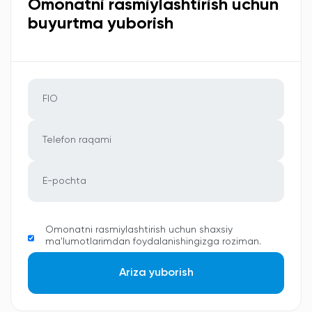
Omonatni rasmiylashtirish uchun
buyurtma yuborish
Omonatni rasmiylashtirish uchun shaxsiy
ma'lumotlarimdan foydalanishingizga roziman.
Ariza yuborish