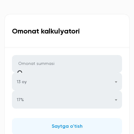
Omonat kalkulyatori
13 oy
17%
Saytga o'tish