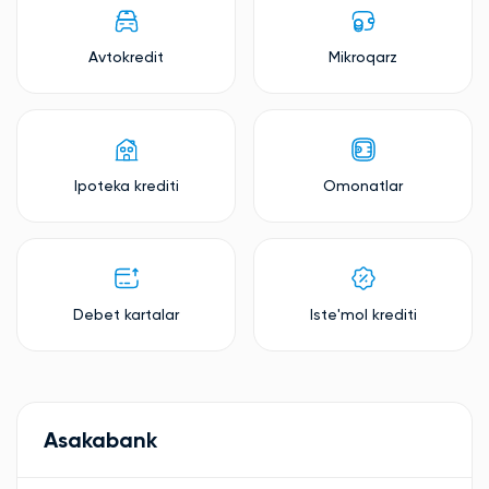
Avtokredit
Mikroqarz
Ipoteka krediti
Omonatlar
Debet kartalar
Iste'mol krediti
Asakabank