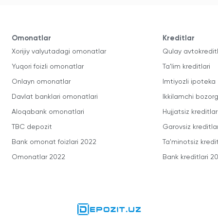
Omonatlar
Kreditlar
Xorijiy valyutadagi omonatlar
Qulay avtokredit
Yuqori foizli omonatlar
Ta'lim kreditlari
Onlayn omonatlar
Imtiyozli ipoteka
Davlat banklari omonatlari
Ikkilamchi bozorg
Aloqabank omonatlari
Hujjatsiz kreditlar
TBC depozit
Garovsiz kreditla
Bank omonat foizlari 2022
Ta'minotsiz kredit
Omonatlar 2022
Bank kreditlari 2