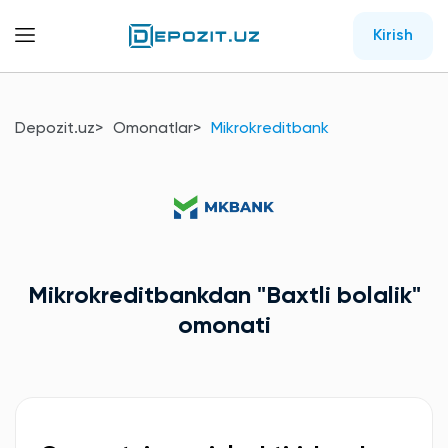
Kirish
Depozit.uz
Omonatlar
Mikrokreditbank
Mikrokreditbankdan
"Baxtli bolalik"
omonati