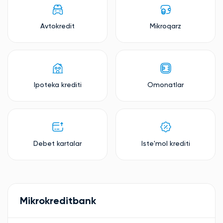
Avtokredit
Mikroqarz
Ipoteka krediti
Omonatlar
Debet kartalar
Iste'mol krediti
Mikrokreditbank