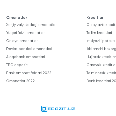
Omonatlar
Kreditlar
Xorijiy valyutadagi omonatlar
Qulay avtokredit
Yuqori foizli omonatlar
Ta'lim kreditlari
Onlayn omonatlar
Imtiyozli ipoteka
Davlat banklari omonatlari
Ikkilamchi bozorg
Aloqabank omonatlari
Hujjatsiz kreditlar
TBC depozit
Garovsiz kreditla
Bank omonat foizlari 2022
Ta'minotsiz kredit
Omonatlar 2022
Bank kreditlari 2