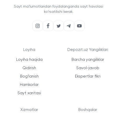
Sayt ma'lumotlaridan foydalanganda sayt havolasi
ko'rsatilishi kerak.
Loyiha
Depozit.uz Yangiliklari
Loyiha haqida
Barcha yangiliklar
Qidirish
Savol-javob
Bog'lanish
Ekspertlar fikri
Hamkorlar
Sayt xaritasi
Xizmatlar
Boshqalar