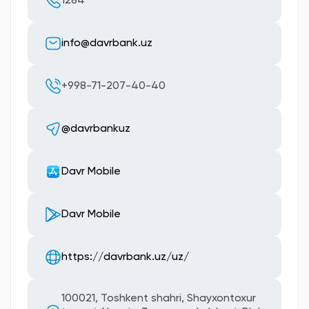
1284
info@davrbank.uz
+998-71-207-40-40
@davrbankuz
Davr Mobile
Davr Mobile
https://davrbank.uz/uz/
100021, Toshkent shahri, Shayxontoxur