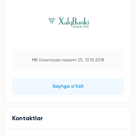
MB litsenziyasi raqami 25, 13.10.2018
Saytga o'tish
Kontaktlar