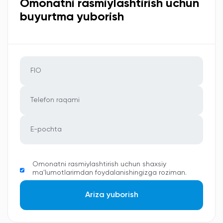
Omonatni rasmiylashtirish uchun
buyurtma yuborish
Omonatni rasmiylashtirish uchun shaxsiy
ma'lumotlarimdan foydalanishingizga roziman.
Ariza yuborish