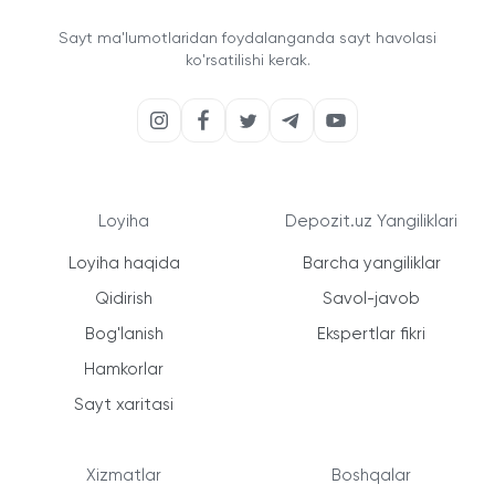
Sayt ma'lumotlaridan foydalanganda sayt havolasi
ko'rsatilishi kerak.
Loyiha
Depozit.uz Yangiliklari
Loyiha haqida
Barcha yangiliklar
Qidirish
Savol-javob
Bog'lanish
Ekspertlar fikri
Hamkorlar
Sayt xaritasi
Xizmatlar
Boshqalar