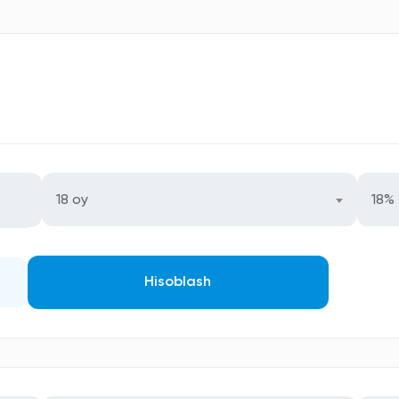
18 oy
18%
Hisoblash