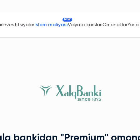
NEW
ar
Investitsiyalar
Islom moliyasi
Valyuta kurslari
Omonatlar
Yana
alq bankidan
"Premium"
omona