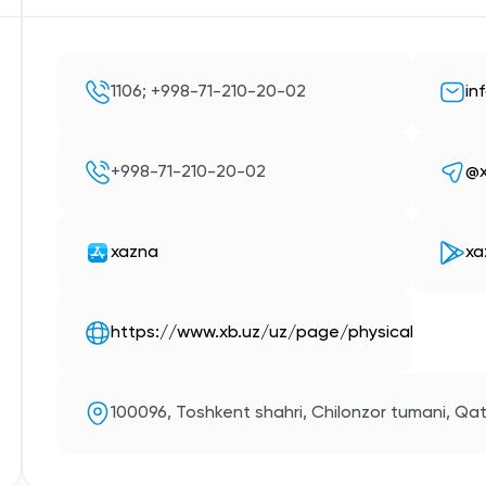
1106; +998-71-210-20-02
in
+998-71-210-20-02
@x
xazna
xa
https://www.xb.uz/uz/page/physical
100096, Toshkent shahri, Chilonzor tumani, Qat