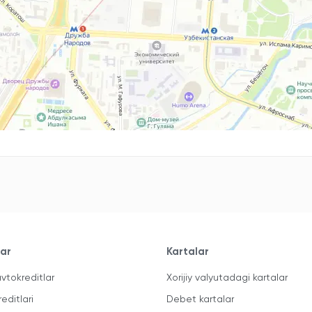
lar
Kartalar
vtokreditlar
Xorijiy valyutadagi kartalar
reditlari
Debet kartalar