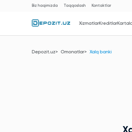
Biz haqimizda
Taqqoslash
Kontaktlar
Xizmatlar
Kreditlar
Kartal
Depozit.uz
Omonatlar
Xalq banki
X