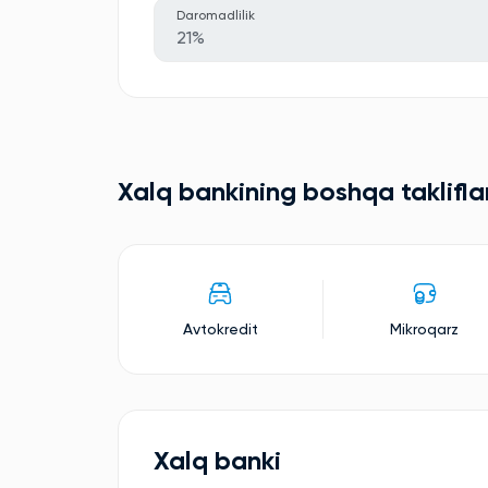
Daromadlilik
21%
Xalq bankining boshqa taklifla
Avtokredit
Mikroqarz
Xalq banki