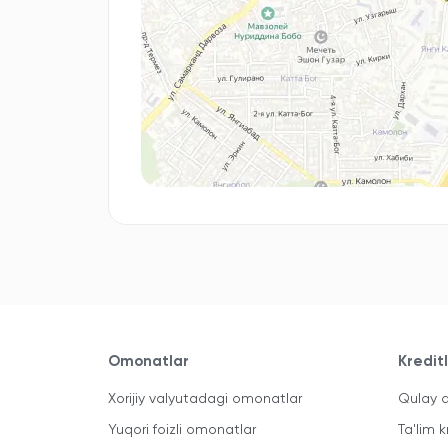
Omonatlar
Kredit
Xorijiy valyutadagi omonatlar
Qulay a
Yuqori foizli omonatlar
Ta'lim k