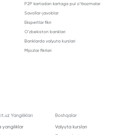
P2P kartadan kartaga pul o'tkazmalar
Savollar-javoblar
Ekspertlar fikri
O'zbekiston banklari
Banklarda valyuta kurslari
Mijozlar fikrlari
t.uz Yangiliklari
Boshqalar
 yangiliklar
Valyuta kurslari