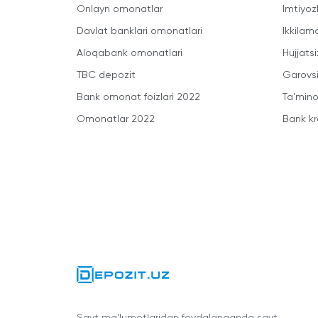
Onlayn omonatlar
Imtiyoz
Davlat banklari omonatlari
Ikkilam
Aloqabank omonatlari
Hujjatsi
TBC depozit
Garovsi
Bank omonat foizlari 2022
Ta'minot
Omonatlar 2022
Bank kr
Sayt ma'lumotlaridan foydalanganda sayt