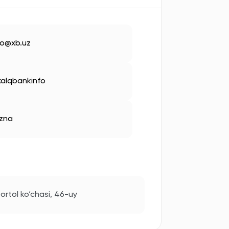
fo@xb.uz
alqbankinfo
zna
ortol ko‘chasi, 46-uy