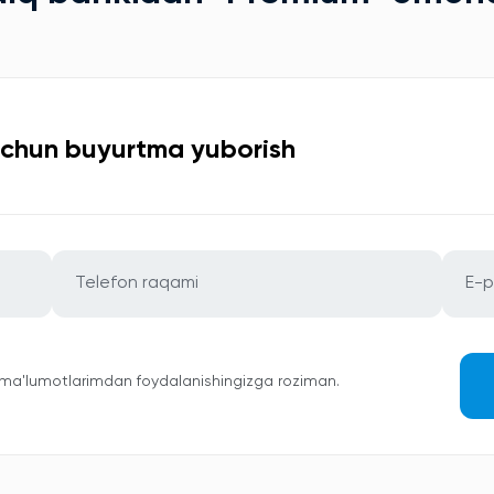
uchun buyurtma yuborish
 ma'lumotlarimdan foydalanishingizga roziman.