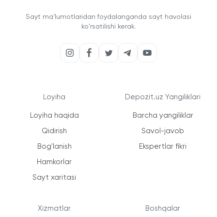
Sayt ma'lumotlaridan foydalanganda sayt havolasi
ko'rsatilishi kerak.
Loyiha
Depozit.uz Yangiliklari
Loyiha haqida
Barcha yangiliklar
Qidirish
Savol-javob
Bog'lanish
Ekspertlar fikri
Hamkorlar
Sayt xaritasi
Xizmatlar
Boshqalar