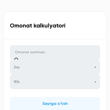
Omonat kalkulyatori
2oy
15%
Saytga o'tish