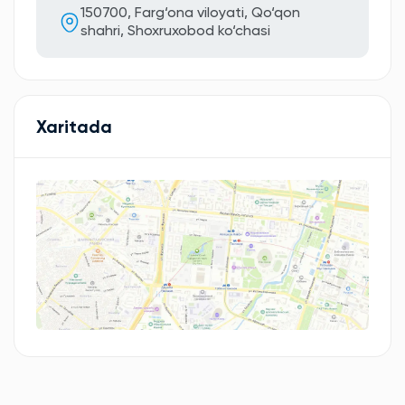
150700, Farg‘ona viloyati, Qo‘qon
shahri, Shoxruxobod ko‘chasi
Xaritada