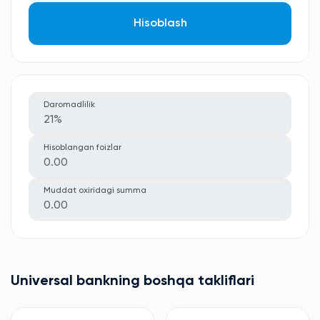
Hisoblash
Daromadlilik
21%
Hisoblangan foizlar
0.00
Muddat oxiridagi summa
0.00
Universal bankning boshqa takliflari