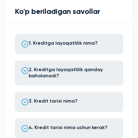
Ko'p beriladigan savollar
1. Kreditga layoqatlilik nima?
2. Kreditga layoqatlilik qanday
baholanadi?
3. Kredit tarixi nima?
4. Kredit tarixi nima uchun kerak?