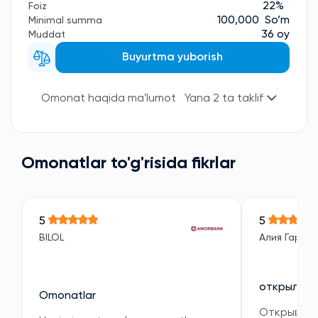
22%
Foiz
100,000 So’m
Minimal summa
36 oy
Muddat
Buyurtma yuborish
Omonat haqida ma'lumot
Yana 2 ta taklif
Omonatlar to'g'risida fikrlar
5
5
BILOL
Алия Гарип
открыла в
Omonatlar
Открывала