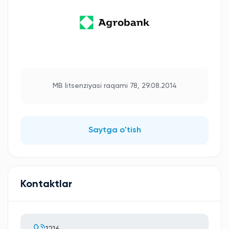
MB litsenziyasi raqami 78, 29.08.2014
Saytga o'tish
Kontaktlar