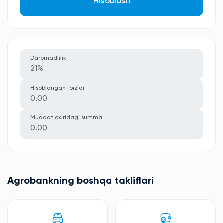
Hisoblash
Daromadlilik
21%
Hisoblangan foizlar
0.00
Muddat oxiridagi summa
0.00
Agrobankning boshqa takliflari