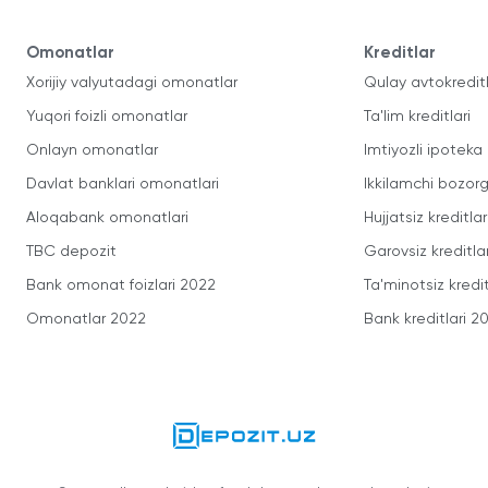
Omonatlar
Kreditlar
Xorijiy valyutadagi omonatlar
Qulay avtokredit
Yuqori foizli omonatlar
Ta'lim kreditlari
Onlayn omonatlar
Imtiyozli ipoteka
Davlat banklari omonatlari
Ikkilamchi bozorg
Aloqabank omonatlari
Hujjatsiz kreditlar
TBC depozit
Garovsiz kreditla
Bank omonat foizlari 2022
Ta'minotsiz kredit
Omonatlar 2022
Bank kreditlari 2