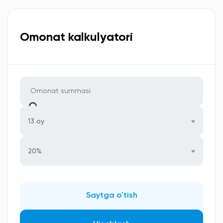
Omonat kalkulyatori
13 oy
20%
Saytga o'tish