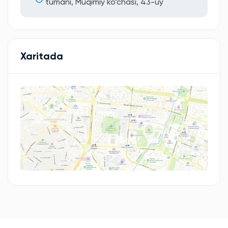
tumani, Muqimiy ko‘chasi, 43-uy
Xaritada