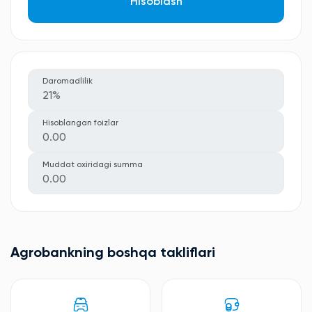
Hisoblash
Daromadlilik
21%
Hisoblangan foizlar
0.00
Muddat oxiridagi summa
0.00
Agrobankning boshqa takliflari