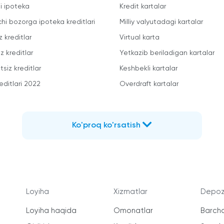
li ipoteka
Kredit kartalar
chi bozorga ipoteka kreditlari
Milliy valyutadagi kartalar
z kreditlar
Virtual karta
z kreditlar
Yetkazib beriladigan kartalar
siz kreditlar
Keshbekli kartalar
editlari 2022
Overdraft kartalar
Ko'proq ko'rsatish
Loyiha
Xizmatlar
Depozi
Loyiha haqida
Omonatlar
Barcha