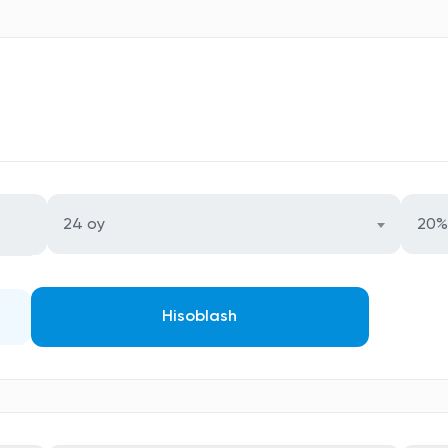
24 oy
20%
Hisoblash