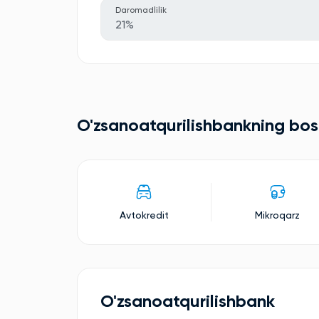
Daromadlilik
21%
O'zsanoatqurilishbankning bosh
Avtokredit
Mikroqarz
O'zsanoatqurilishbank