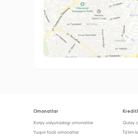
Omonatlar
Kredit
Xorijiy valyutadagi omonatlar
Qulay a
Yuqori foizli omonatlar
Ta'lim k