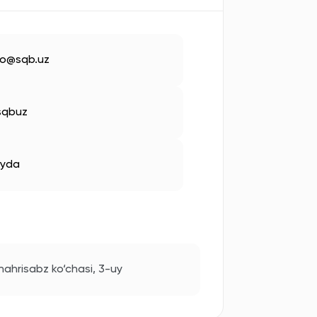
fo@sqb.uz
sqbuz
yda
ahrisabz ko‘chasi, 3-uy