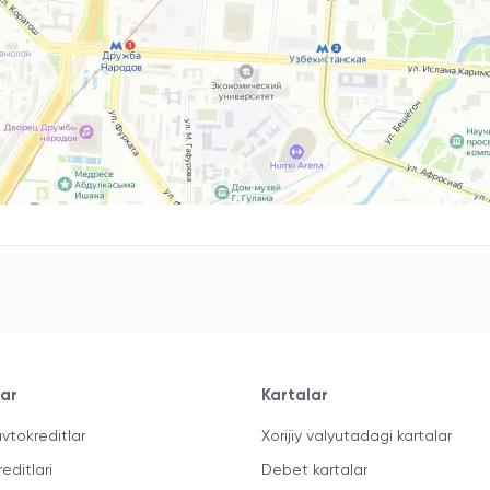
lar
Kartalar
vtokreditlar
Xorijiy valyutadagi kartalar
reditlari
Debet kartalar