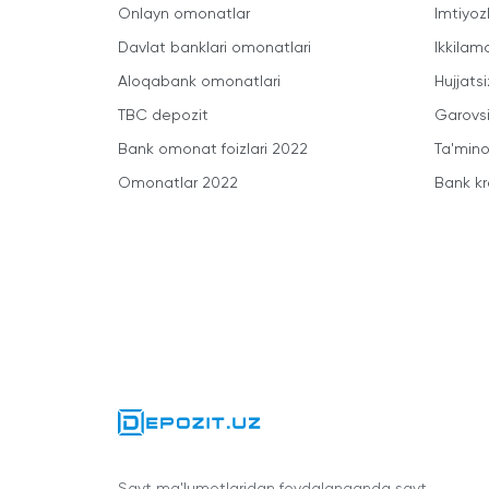
Onlayn omonatlar
Imtiyoz
Davlat banklari omonatlari
Ikkilam
Aloqabank omonatlari
Hujjatsi
TBC depozit
Garovsi
Bank omonat foizlari 2022
Ta'minot
Omonatlar 2022
Bank kr
Sayt ma'lumotlaridan foydalanganda sayt