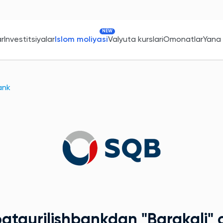
NEW
ar
Investitsiyalar
Islom moliyasi
Valyuta kurslari
Omonatlar
Yana
ank
oatqurilishbankdan
"Barakali"
o