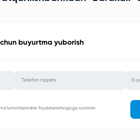
uchun buyurtma yuborish
 ma'lumotlarimdan foydalanishingizga roziman.