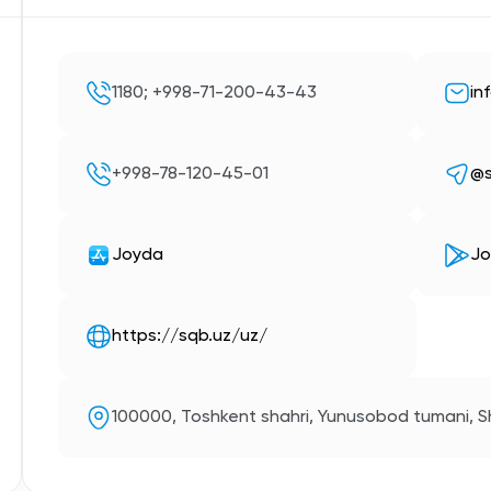
1180; +998-71-200-43-43
in
+998-78-120-45-01
@
Joyda
Jo
https://sqb.uz/uz/
100000, Toshkent shahri, Yunusobod tumani, Sh