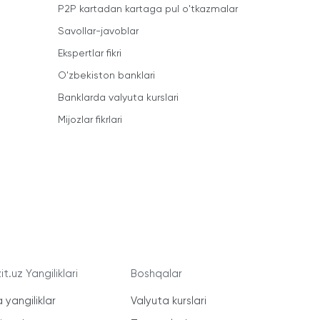
P2P kartadan kartaga pul o'tkazmalar
Savollar-javoblar
Ekspertlar fikri
O'zbekiston banklari
Banklarda valyuta kurslari
Mijozlar fikrlari
t.uz Yangiliklari
Boshqalar
 yangiliklar
Valyuta kurslari