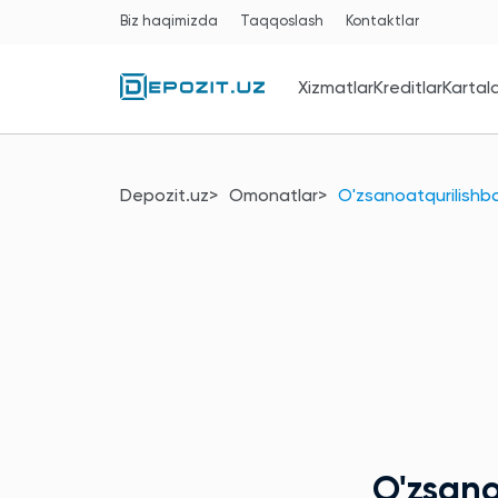
Biz haqimizda
Taqqoslash
Kontaktlar
Xizmatlar
Kreditlar
Kartal
Depozit.uz
Omonatlar
O'zsanoatqurilishb
O'zsan