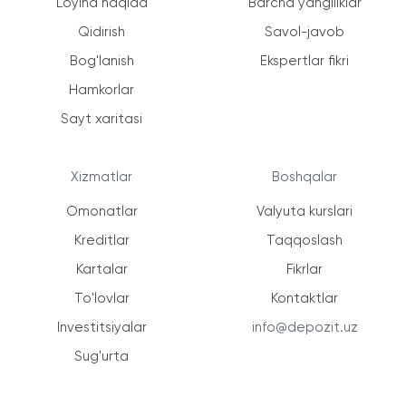
Loyiha haqida
Barcha yangiliklar
Qidirish
Savol-javob
Bog'lanish
Ekspertlar fikri
Hamkorlar
Sayt xaritasi
Xizmatlar
Boshqalar
Omonatlar
Valyuta kurslari
Kreditlar
Taqqoslash
Kartalar
Fikrlar
To'lovlar
Kontaktlar
Investitsiyalar
info@depozit.uz
Sug'urta