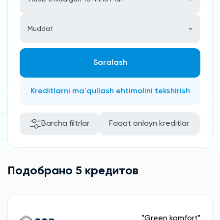
Muddat
Saralash
Kreditlarni ma'qullash ehtimolini tekshirish
Barcha filtrlar
Faqat onlayn kreditlar
Kafi
Подобрано 5 кредитов
"Green komfort"