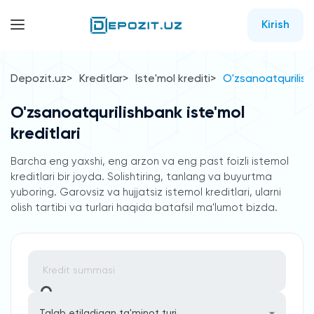
Kirish
Depozit.uz
Kreditlar
Iste'mol krediti
O'zsanoatqurilishb
O'zsanoatqurilishbank iste'mol
kreditlari
Barcha eng yaxshi, eng arzon va eng past foizli istemol
kreditlari bir joyda. Solishtiring, tanlang va buyurtma
yuboring. Garovsiz va hujjatsiz istemol kreditlari, ularni
olish tartibi va turlari haqida batafsil ma'lumot bizda.
Talab etiladigan ta'minot turi