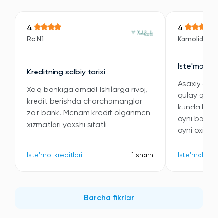
4
4
Rc N1
Kamoliddin
Iste'mol kre
Kreditning salbiy tarixi
Asaxiy orqal
Xalq bankiga omad! Ishilarga rivoj,
qulay qilini
kredit berishda charchamanglar
kunda bitdi
zo'r bank! Manam kredit olganman
oyni boshi
xizmatlari yaxshi sifatli
oyni oxiriga
Iste'mol kreditlari
1 sharh
Iste'mol kred
Barcha fikrlar