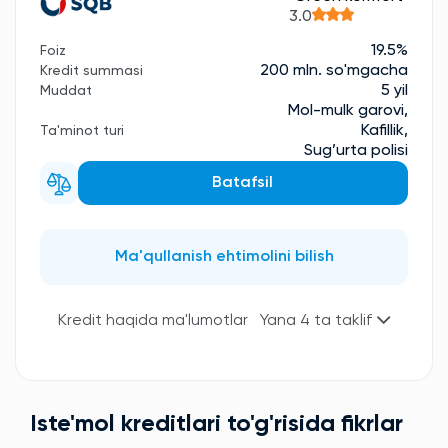
3.0
19.5%
Foiz
200 mln. so'mgacha
Kredit summasi
5 yil
Muddat
Mol-mulk garovi,
Kafillik,
Ta'minot turi
Sug’urta polisi
Batafsil
Ma'qullanish ehtimolini bilish
Kredit haqida ma'lumotlar
Yana 4 ta taklif
Iste'mol kreditlari to'g'risida fikrlar