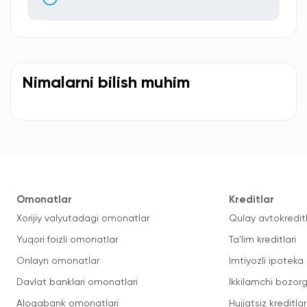
Nimalarni bilish muhim
Omonatlar
Kreditlar
Xorijiy valyutadagi omonatlar
Qulay avtokredit
Yuqori foizli omonatlar
Ta'lim kreditlari
Onlayn omonatlar
Imtiyozli ipoteka
Davlat banklari omonatlari
Ikkilamchi bozorg
Aloqabank omonatlari
Hujjatsiz kreditlar