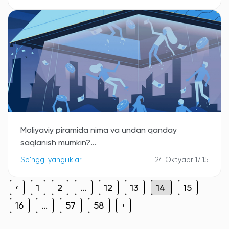
Moliyaviy piramida nima va undan qanday
saqlanish mumkin?...
So'nggi yangiliklar
24 Oktyabr 17:15
‹
1
2
...
12
13
14
15
16
...
57
58
›