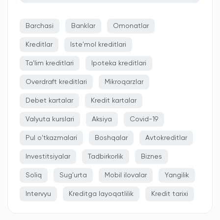
Barchasi
Banklar
Omonatlar
Kreditlar
Iste'mol kreditlari
Ta'lim kreditlari
Ipoteka kreditlari
Overdraft kreditlari
Mikroqarzlar
Debet kartalar
Kredit kartalar
Valyuta kurslari
Aksiya
Covid-19
Pul o'tkazmalari
Boshqalar
Avtokreditlar
Investitsiyalar
Tadbirkorlik
Biznes
Soliq
Sug'urta
Mobil ilovalar
Yangilik
Intervyu
Kreditga layoqatlilik
Kredit tarixi