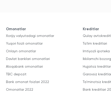
Omonatlar
Kreditlar
Xorijiy valyutadagi omonatlar
Qulay avtokredit
Yuqori foizli omonatlar
Ta'lim kreditlari
Onlayn omonatlar
Imtiyozli ipoteka
Davlat banklari omonatlari
Ikkilamchi bozorg
Aloqabank omonatlari
Hujjatsiz kreditlar
TBC depozit
Garovsiz kreditla
Bank omonat foizlari 2022
Ta'minotsiz kredit
Omonatlar 2022
Bank kreditlari 2