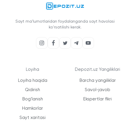
Sayt ma'lumotlaridan foydalanganda sayt havolasi
ko'rsatilishi kerak.
Loyiha
Depozit.uz Yangiliklari
Loyiha haqida
Barcha yangiliklar
Qidirish
Savol-javob
Bog'lanish
Ekspertlar fikri
Hamkorlar
Sayt xaritasi