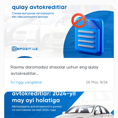
Rasmiy daromadsiz shaxslar uchun eng qulay
avtokreditlar...
So'nggi yangiliklar
28 May 16:56