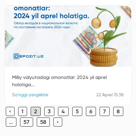
Milliy valyutadagi omonatlar: 2024 yil aprel
holatiga...
So'nggi yangiliklar
22 Aprel 15:38
‹
1
2
3
4
5
6
7
8
...
57
58
›