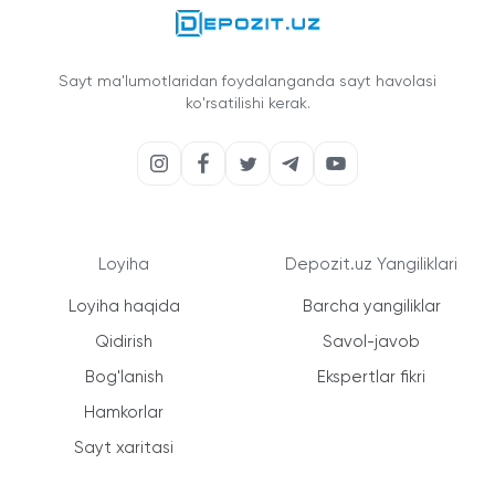
Sayt ma'lumotlaridan foydalanganda sayt havolasi
ko'rsatilishi kerak.
Loyiha
Depozit.uz Yangiliklari
Loyiha haqida
Barcha yangiliklar
Qidirish
Savol-javob
Bog'lanish
Ekspertlar fikri
Hamkorlar
Sayt xaritasi