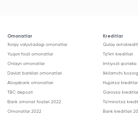
Omonatlar
Kreditlar
Xorijiy valyutadagi omonatlar
Qulay avtokredit
Yuqori foizli omonatlar
Ta'lim kreditlari
Onlayn omonatlar
Imtiyozli ipoteka
Davlat banklari omonatlari
Ikkilamchi bozorg
Aloqabank omonatlari
Hujjatsiz kreditlar
TBC depozit
Garovsiz kreditla
Bank omonat foizlari 2022
Ta'minotsiz kredit
Omonatlar 2022
Bank kreditlari 2