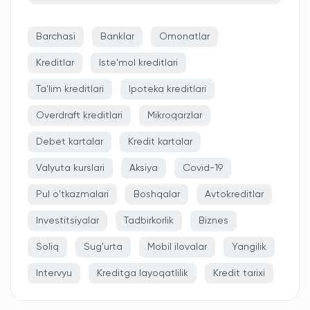
Barchasi
Banklar
Omonatlar
Kreditlar
Iste'mol kreditlari
Ta'lim kreditlari
Ipoteka kreditlari
Overdraft kreditlari
Mikroqarzlar
Debet kartalar
Kredit kartalar
Valyuta kurslari
Aksiya
Covid-19
Pul o'tkazmalari
Boshqalar
Avtokreditlar
Investitsiyalar
Tadbirkorlik
Biznes
Soliq
Sug'urta
Mobil ilovalar
Yangilik
Intervyu
Kreditga layoqatlilik
Kredit tarixi