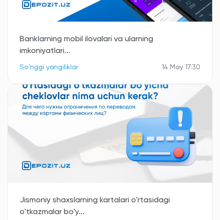
Banklarning mobil ilovalari va ularning
imkoniyatlari...
So'nggi yangiliklar
14 May 17:30
Jismoniy shaxslarning kartalari o'rtasidagi
o'tkazmalar bo'y...