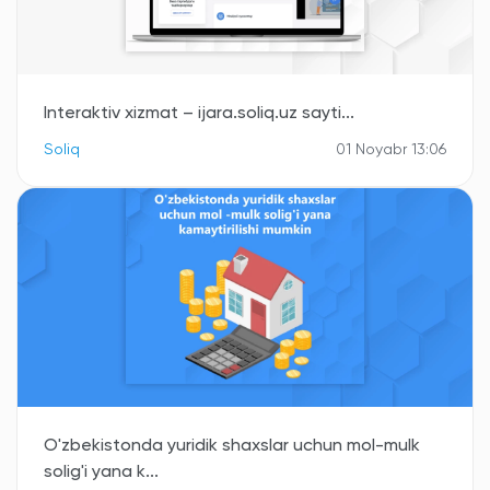
Interaktiv xizmat – ijara.soliq.uz sayti...
Soliq
01 Noyabr 13:06
O'zbekistonda yuridik shaxslar uchun mol-mulk
solig'i yana k...