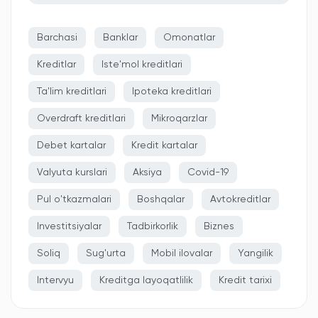
Barchasi
Banklar
Omonatlar
Kreditlar
Iste'mol kreditlari
Ta'lim kreditlari
Ipoteka kreditlari
Overdraft kreditlari
Mikroqarzlar
Debet kartalar
Kredit kartalar
Valyuta kurslari
Aksiya
Covid-19
Pul o'tkazmalari
Boshqalar
Avtokreditlar
Investitsiyalar
Tadbirkorlik
Biznes
Soliq
Sug'urta
Mobil ilovalar
Yangilik
Intervyu
Kreditga layoqatlilik
Kredit tarixi