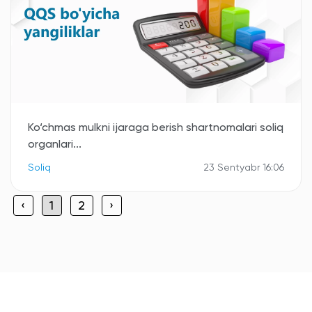
Ko‘chmas mulkni ijaraga berish shartnomalari soliq
organlari...
Soliq
23 Sentyabr 16:06
‹
1
2
›