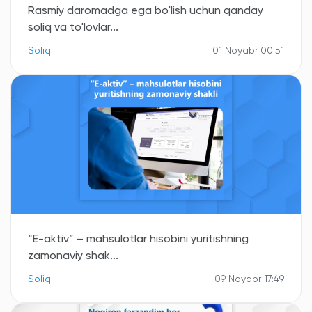
Rasmiy daromadga ega bo'lish uchun qanday
soliq va to'lovlar...
Soliq
01 Noyabr 00:51
“E-aktiv” – mahsulotlar hisobini yuritishning
zamonaviy shak...
Soliq
09 Noyabr 17:49