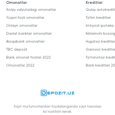
Omonatlar
Kreditlar
Xorijiy valyutadagi omonatlar
Qulay avtokredit
Yuqori foizli omonatlar
Ta'lim kreditlari
Onlayn omonatlar
Imtiyozli ipoteka
Davlat banklari omonatlari
Ikkilamchi bozorg
Aloqabank omonatlari
Hujjatsiz kreditlar
TBC depozit
Garovsiz kreditla
Bank omonat foizlari 2022
Ta'minotsiz kredit
Omonatlar 2022
Bank kreditlari 2
Sayt ma'lumotlaridan foydalanganda sayt havolasi
ko'rsatilishi kerak.