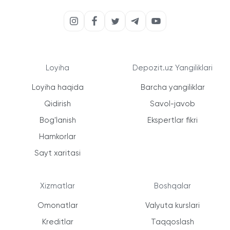
Loyiha
Depozit.uz Yangiliklari
Loyiha haqida
Barcha yangiliklar
Qidirish
Savol-javob
Bog'lanish
Ekspertlar fikri
Hamkorlar
Sayt xaritasi
Xizmatlar
Boshqalar
Omonatlar
Valyuta kurslari
Kreditlar
Taqqoslash