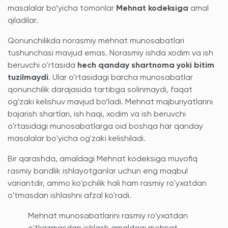
masalalar bo’yicha tomonlar
Mehnat kodeksiga
amal
qiladilar.
Qonunchilikda norasmiy mehnat munosabatlari
tushunchasi mavjud emas. Norasmiy ishda xodim va ish
beruvchi o'rtasida
hech qanday shartnoma yoki bitim
tuzilmaydi
. Ular o'rtasidagi barcha munosabatlar
qonunchilik darajasida tartibga solinmaydi, faqat
og'zaki kelishuv mavjud bo’ladi. Mehnat majburiyatlarini
bajarish shartlari, ish haqi, xodim va ish beruvchi
o'rtasidagi munosabatlarga oid boshqa har qanday
masalalar bo'yicha og'zaki kelishiladi.
Bir qarashda, amaldagi Mehnat kodeksiga muvofiq
rasmiy bandlik ishlayotganlar uchun eng maqbul
variantdir, ammo ko'pchilik hali ham rasmiy ro'yxatdan
o'tmasdan ishlashni afzal ko'radi.
Mehnat munosabatlarini rasmiy ro'yxatdan