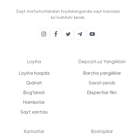
Sayt ma'lumotlaridan foydalanganda sayt havolasi
ko'rsatilishi kerak.
Loyiha
Depozit.uz Yangiliklari
Loyiha haqida
Barcha yangiliklar
Qidirish
Savol-javob
Bog'lanish
Ekspertlar fikri
Hamkorlar
Sayt xaritasi
Xizmatlar
Boshqalar