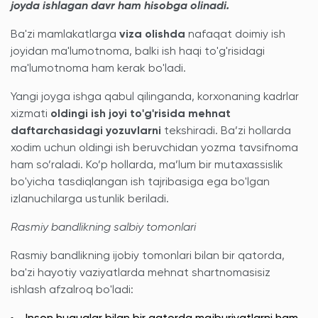
joyda ishlagan davr ham hisobga olinadi.
Ba'zi mamlakatlarga
viza olishda
nafaqat doimiy ish
joyidan ma'lumotnoma, balki ish haqi to'g'risidagi
ma'lumotnoma ham kerak bo'ladi.
Yangi joyga ishga qabul qilinganda, korxonaning kadrlar
xizmati
oldingi ish joyi to'g'risida mehnat
daftarchasidagi yozuvlarni
tekshiradi. Ba’zi hollarda
xodim uchun oldingi ish beruvchidan yozma tavsifnoma
ham so’raladi. Ko’p hollarda, ma’lum bir mutaxassislik
bo'yicha tasdiqlangan ish tajribasiga ega bo'lgan
izlanuchilarga ustunlik beriladi.
Rasmiy bandlikning salbiy tomonlari
Rasmiy bandlikning ijobiy tomonlari bilan bir qatorda,
ba'zi hayotiy vaziyatlarda mehnat shartnomasisiz
ishlash afzalroq bo'ladi: