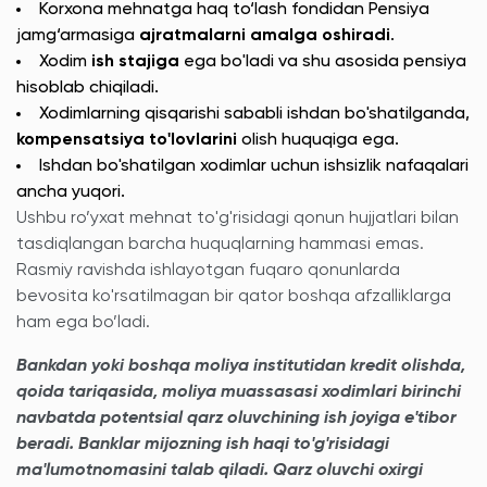
Korxona mehnatga haq to‘lash fondidan Pensiya
jamg‘armasiga
ajratmalarni amalga oshiradi
.
Xodim
ish stajiga
ega bo'ladi va shu asosida pensiya
hisoblab chiqiladi.
Xodimlarning qisqarishi sababli ishdan bo'shatilganda,
kompensatsiya to'lovlarini
olish huquqiga ega.
Ishdan bo'shatilgan xodimlar uchun ishsizlik nafaqalari
ancha yuqori.
Ushbu ro’yxat mehnat to'g'risidagi qonun hujjatlari bilan
tasdiqlangan barcha huquqlarning hammasi emas.
Rasmiy ravishda ishlayotgan fuqaro qonunlarda
bevosita ko'rsatilmagan bir qator boshqa afzalliklarga
ham ega bo’ladi.
Bankdan yoki boshqa moliya institutidan kredit olishda,
qoida tariqasida, moliya muassasasi xodimlari birinchi
navbatda potentsial qarz oluvchining ish joyiga e'tibor
beradi. Banklar mijozning ish haqi to'g'risidagi
ma'lumotnomasini talab qiladi. Qarz oluvchi oxirgi