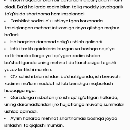
Inson huquqlar bilan bir qatorda majburiyatlarni ham
oladi. Ba'zi hollarda xodim bilan to'liq moddiy javobgarlik
to'g'risida shartnoma ham imzolanadi.
Tashkilot xodimi o‘zi ishlayotgan korxonada
tasdiqlangan mehnat intizomiga rioya qilishga majbur
bo’ladi.
Ish haqidan daromad solig'i ushlab qolinadi.
Ichki tartib qoidalarini buzgan va boshqa nojo‘ya
xatti-harakatlarga yo‘l qo‘ygan xodim ishdan
bo‘shatilganda uning mehnat daftarchasiga tegishli
yozuv kiritilishi mumkin.
O'z xohishi bilan ishdan bo'shatilganda, ish beruvchi
xodimni ma'lum muddat ishlab berishga majburlash
huquqiga ega.
Qarzdorga nisbatan ijro ishi qo‘zg‘atilgan hollarda,
uning daromadlaridan ijro hujjatlariga muvofiq summalar
ushlab qolinadi.
Ayrim hollarda mehnat shartnomasi boshqa joyda
ishlashni ta’qiqlashi mumkin.