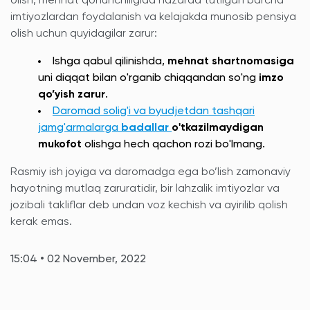
olish, mehnat qonunchiligida nazarda tutilgan barcha
imtiyozlardan foydalanish va kelajakda munosib pensiya
olish uchun quyidagilar zarur:
Ishga qabul qilinishda,
mehnat shartnomasiga
uni diqqat bilan o'rganib chiqqandan so'ng
imzo
qo’yish zarur
.
Daromad solig'i va byudjetdan tashqari
jamg'armalarga
badallar
o'tkazilmaydigan
mukofot
olishga hech qachon rozi bo'lmang.
Rasmiy ish joyiga va daromadga ega bo’lish zamonaviy
hayotning mutlaq zaruratidir, bir lahzalik imtiyozlar va
jozibali takliflar deb undan voz kechish va ayirilib qolish
kerak emas.
15:04 • 02 November, 2022