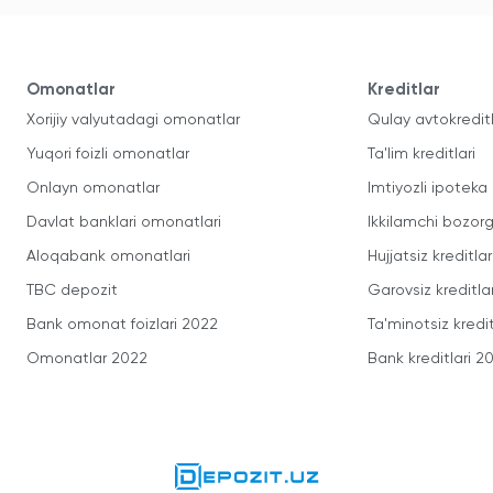
Omonatlar
Kreditlar
Xorijiy valyutadagi omonatlar
Qulay avtokredit
Yuqori foizli omonatlar
Ta'lim kreditlari
Onlayn omonatlar
Imtiyozli ipoteka
Davlat banklari omonatlari
Ikkilamchi bozorg
Aloqabank omonatlari
Hujjatsiz kreditlar
TBC depozit
Garovsiz kreditla
Bank omonat foizlari 2022
Ta'minotsiz kredit
Omonatlar 2022
Bank kreditlari 2