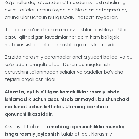
Ko'p hollarda, ro'yxatdan o'tmasdan ishlash aholining
ayrim toifalari uchun foydalidir. Masalan nafaqaxo'rlar,
chunki ular uchcun bu iqtisodiy jihatdan foydalidir.
Talabalar ko'pincha kam maoshli ishlarda ishlaydi. Ular
qabul qilinadigan lavozimlar har doim ham bo'lajak
mutaxassislar tanlagan kasblarga mos kelmaydi.
Ba'zida norasmiy daromadlar ancha yuqori bo'ladi va bu
ko’p odamlarni jalb qiladi. Daromad miqdori ish
beruvchini to'lanmagan soliqlar va badallar bo'yicha
tejashi orqali oshiriladi.
Albatta, aytib o’tilgan kamchiliklar rasmiy ishda
ishlamaslik uchun asos hisoblanmaydi, bu shunchaki
ma’lumot uchun keltirildi. Ularning barchasi
qonunchilikka ziddir.
Aksariyat hollarda
amaldagi qonunchilikka muvofiq
ishga rasmiy joylashish
talab etiladi. Norasmiy