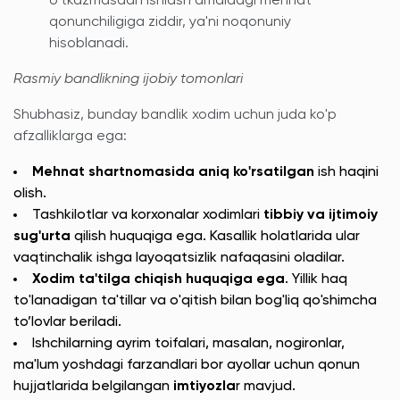
o'tkazmasdan ishlash amaldagi mehnat
qonunchiligiga ziddir, ya'ni noqonuniy
hisoblanadi.
Rasmiy bandlikning ijobiy tomonlari
Shubhasiz, bunday bandlik xodim uchun juda ko'p
afzalliklarga ega:
Mehnat shartnomasida aniq ko'rsatilgan
ish haqini
olish.
Tashkilotlar va korxonalar xodimlari
tibbiy va ijtimoiy
sug'urta
qilish huquqiga ega. Kasallik holatlarida ular
vaqtinchalik ishga layoqatsizlik nafaqasini oladilar.
Xodim ta'tilga chiqish huquqiga ega
. Yillik haq
to'lanadigan ta'tillar va o'qitish bilan bog'liq qo'shimcha
to’lovlar beriladi.
Ishchilarning ayrim toifalari, masalan, nogironlar,
ma'lum yoshdagi farzandlari bor ayollar uchun qonun
hujjatlarida belgilangan
imtiyozla
r mavjud.