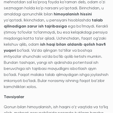
mehnatdan sal ko'proq foyda ko'raman deb, odam o'zi
sezmagan holda ko'p narsani yo'qotadi. Birinchidan, u
amaldagi qonunchilik bilan
himoyalanish hissini
yo'qotadi. Ikkinchidan, u pensiyani hisoblashda
talab
qilinadigan zarur ish tajribasiga
ega bo'lmaydi. Kerakli
ijtimoiy to’lovlar to’lanmaydi, bu esa kelajakdagi pensiya
miqdoriga katta ta'sir qiladi. Uchinchidan, faqat og'zaki
kelishuv qilib, odam
ish haqi bilan aldanib qolish havfi
yuqori
bo’ladi. Va'da qilingan ta'tillar va boshqa
imtiyozlar shunchaki va'da bo'lib qolib ketishi mumkin.
Bundan tashqari, yangi ish qidirishda potentsial ish
beruvchiga ish tajribasi mavjudligini isbotlash qiyin
bo'ladi. Faqat malaka talab qilmaydigan ishga joylashish
imkoniyati bo’ladi. Bular norasmiy ishning faqat ba’zibir
kamchiliklari xolos.
Tavsiyalar
Qonun bilan himoyalanish, ish haqini o‘z vaqtida va to‘liq