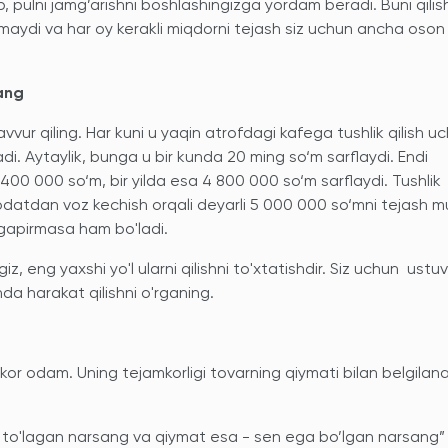
b, pulni jamg’arishni boshlashingizga yordam beradi. Buni qilis
aydi va har oy kerakli miqdorni tejash siz uchun ancha oson 
lang
vvur qiling. Har kuni u yaqin atrofdagi kafega tushlik qilish u
di. Aytaylik, bunga u bir kunda 20 ming so‘m sarflaydi. Endi
 400 000 so‘m, bir yilda esa 4 800 000 so‘m sarflaydi. Tushlik
 odatdan voz kechish orqali deyarli 5 000 000 so‘mni tejash m
 gapirmasa ham bo'ladi.
z, eng yaxshi yo'l ularni qilishni to'xtatishdir. Siz uchun ustu
hda harakat qilishni o'rganing.
kor odam. Uning tejamkorligi tovarning qiymati bilan belgilana
 to'lagan narsang va qiymat esa - sen ega bo’lgan narsang”