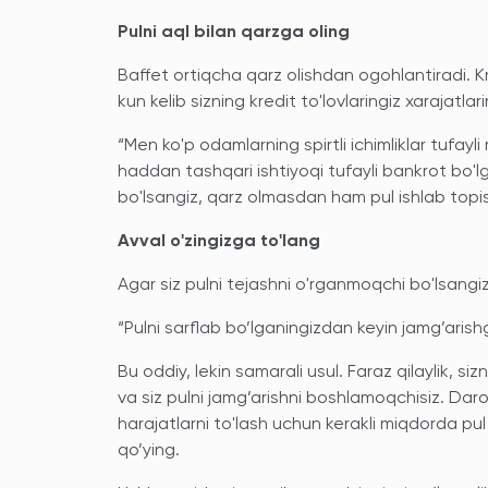
Pulni aql bilan qarzga oling
Baffet ortiqcha qarz olishdan ogohlantiradi. Kre
kun kelib sizning kredit to'lovlaringiz xarajatla
“Men ko'p odamlarning spirtli ichimliklar tufayl
haddan tashqari ishtiyoqi tufayli bankrot bo'
bo'lsangiz, qarz olmasdan ham pul ishlab topi
Avval o'zingizga to'lang
Agar siz pulni tejashni o'rganmoqchi bo'lsang
“Pulni sarflab bo’lganingizdan keyin jamg’arish
Bu oddiy, lekin samarali usul. Faraz qilaylik, s
va siz pulni jamg’arishni boshlamoqchisiz. Daro
harajatlarni to'lash uchun kerakli miqdorda pul
qo’ying.