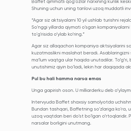
Baffet qimmatli qog'ozlar narxining kunlik keski
Shuning uchun uning tanlovi uzoq muddatli inve
“Agar siz aktsiyalarni 10 yil ushlab turishni re
So'nggi yillarda qiymati o'sgan kompaniyalarni
to'g'risida o’ylab ko’ring.”
Agar siz allaqachon kompaniya aktsiyalarini sot
kuzatmaslikni maslahat beradi. Asablaringizni 
ma’lum vaqtga ular haqida unutadilar. To’g’ri, 
unutishimiz qiyin bo'ladi, lekin har daqiqada a
Pul bu hali hamma narsa emas
Unga gapirish oson. U milliarderku deb o’ylaymi
Intervyuda Baffet shaxsiy samolyotda uchishni y
Bundan tashqari, Baffetning so'zlariga ko'ra, un
uzoq vaqtdan beri do'st bo'lgan o’rtoqlaridir. 
narsalar borligini unutmang.