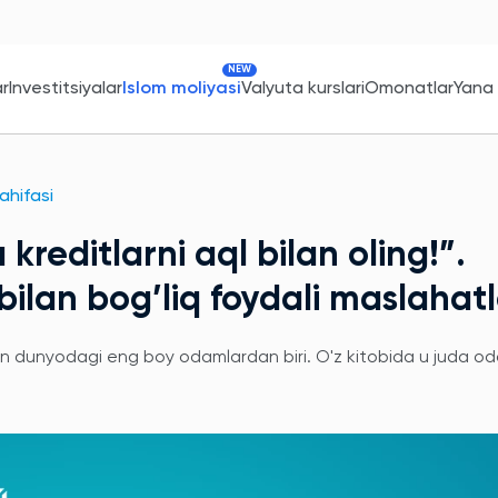
NEW
ar
Investitsiyalar
Islom moliyasi
Valyuta kurslari
Omonatlar
Yana
sahifasi
kreditlarni aql bilan oling!”.
ilan bog’liq foydali maslahatl
rgan dunyodagi eng boy odamlardan biri. O'z kitobida u juda od