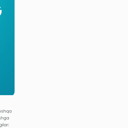
boshqa
ishga
ilar: