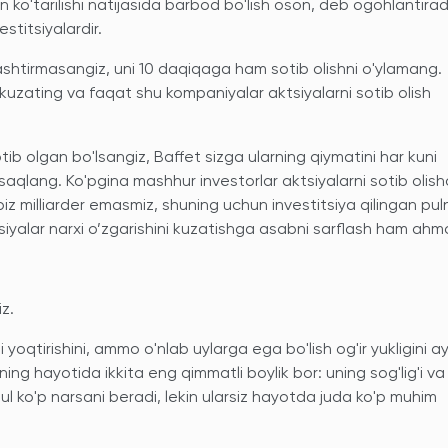
n ko'tarilishi natijasida barbod bo'lish oson, deb ogohlantirad
stitsiyalardir.
jalashtirmasangiz, uni 10 daqiqaga ham sotib olishni o'ylamang.
 kuzating va faqat shu kompaniyalar aktsiyalarni sotib olish
ib olgan bo'lsangiz, Baffet sizga ularning qiymatini har kuni
saqlang. Ko'pgina mashhur investorlar aktsiyalarni sotib olish
biz milliarder emasmiz, shuning uchun investitsiya qilingan puln
ksiyalar narxi o’zgarishini kuzatishga asabni sarflash ham ahmo
z.
oqtirishini, ammo o'nlab uylarga ega bo'lish og'ir yukligini a
ing hayotida ikkita eng qimmatli boylik bor: uning sog'lig'i va
Pul ko'p narsani beradi, lekin ularsiz hayotda juda ko'p muhim