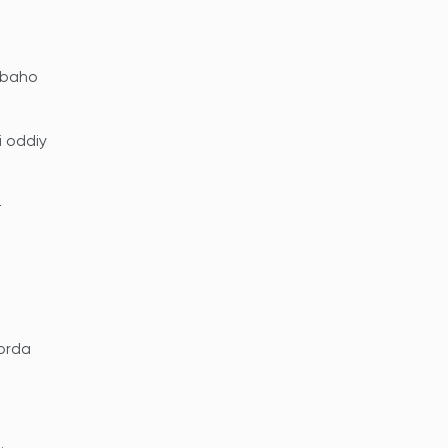
atbaho
i oddiy
-
dorda