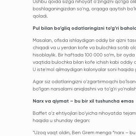
Ushbu qoida sizga nihoyat o'zingizni qo’lga oli
boshlaganingizdan so'ng, orqaga qaytish bo'lm
qoladi.
Pul bilan bo’gliq odatlaringizni to’g’ri baho
Masalan, ofisda ishlaydigan oddiy bir qizni tasa
chiqadi va u yerdan kofe va bulochka sotib ola
hisoblaylik. Bir haftada 100 000 so‘m, bir oyda
vaqtida bulochka bilan kofe ichish kabi oddiy
U iste'mol qilmaydigan kaloriyalar soni haqida
Agar siz odatlaringizni o'zgartirmoqchi bo'lsangi
bo’lgan narsalarni aniqlashni va to'g'ri yo'nalis
Narx va qiymat – bu bir xil tushuncha emas
Baffet o'z ehtiyojlari bo'yicha nihoyatda tejam
haqida u shunday degan:
"Uzoq vaqt oldin, Ben Grem menga “narx – bu