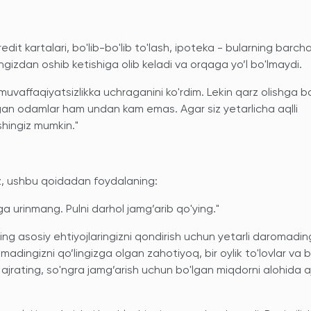
dit kartalari, bo'lib-bo'lib to'lash, ipoteka - bularning barcha
ringizdan oshib ketishiga olib keladi va orqaga yo’l bo'lmaydi.
i muvaffaqiyatsizlikka uchraganini ko'rdim. Lekin qarz olishga b
lgan odamlar ham undan kam emas. Agar siz yetarlicha aqlli
shingiz mumkin."
iz, ushbu qoidadan foydalaning:
ga urinmang. Pulni darhol jamg’arib qo'ying."
izning asosiy ehtiyojlaringizni qondirish uchun yetarli daromadin
madingizni qo’lingizga olgan zahotiyoq, bir oylik to'lovlar va
 ajrating, so'ngra jamg’arish uchun bo'lgan miqdorni alohida a