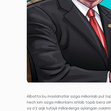
Albatta bu maslahatlar sizga millionlab pul 
hech kim sizga millionlarni ishlab topib bera 
va o’z aqli tufayli milliarderga aylangan odamni