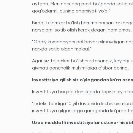
aytgan. Men narx eng past bo'lganda sotib oli
qog'ozlarmi, buning ahamiyati yo’q."
Biroq, tejamkor bo'lish hamma narsani arzonga
narsalarni sotib olish kerak degani ham emas.
"Oddiy kompaniyani aql bovar qilmaydigan nar
narxda sotib olgan ma'qul."
Agar siz tejamkor bo'lishni istasangiz, keying
qiymati qanchalik muhimligiga e'tibor bering.
Investitsiya qilish siz o'ylagandan ko'ra oso
Investitsiya haqida darsliklarda topish qiyin b
"Indeks fondiga 10 yil davomida kichik qismlarda
investitsiya qilganlarga qaraganda ko’proq fo
Uzoq muddatli investitsiyalar ustuvor hisob