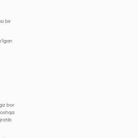
si bir
o’lgan
giz bor
 boshqa
jratib