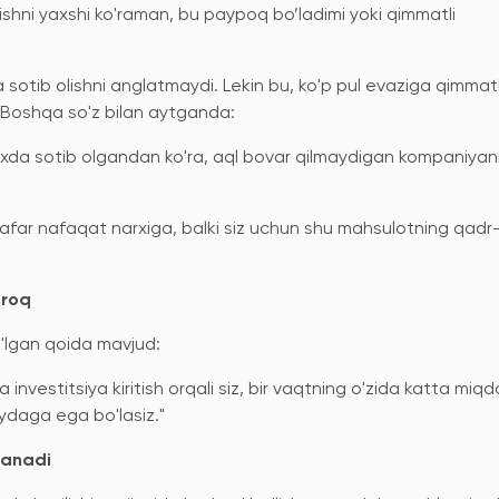
shni yaxshi ko'raman, bu paypoq bo’ladimi yoki qimmatli
 sotib olishni anglatmaydi. Lekin bu, ko'p pul evaziga qimm
 Boshqa so'z bilan aytganda:
xda sotib olgandan ko'ra, aql bovar qilmaydigan kompaniyan
i safar nafaqat narxiga, balki siz uchun shu mahsulotning qadr
nroq
o'lgan qoida mavjud:
 investitsiya kiritish orqali siz, bir vaqtning o'zida katta miq
ydaga ega bo'lasiz."
lanadi