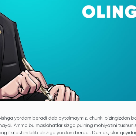
topishga yordam beradi deb aytolmaymiz, chunki o'zingizdan 
olmaydi. Ammo bu maslahatlar sizga pulning mohiyatini tushun
ng fikrlashini bilib olishga yordam beradi. Demak, ular quyidag