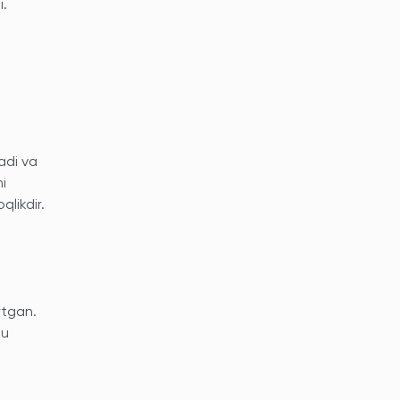
i.
adi va
i
qlikdir.
ytgan.
 u