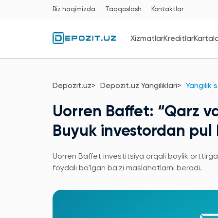
Biz haqimizda
Taqqoslash
Kontaktlar
Xizmatlar
Kreditlar
Kartal
Depozit.uz
Depozit.uz Yangiliklari
Yangilik 
Uorren Baffet: “Qarz va 
Buyuk investordan pul b
Uorren Baffet investitsiya orqali boylik ortti
foydali bo'lgan ba'zi maslahatlarni beradi.