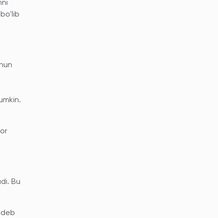
hni
bo'lib
chun
umkin.
vor
di. Bu
 deb