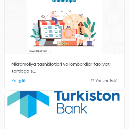
Mikromoliya tashkilotlari va lombardlar faoliyati
tartibga s...
Yangilik
17 Yanvar 16:41