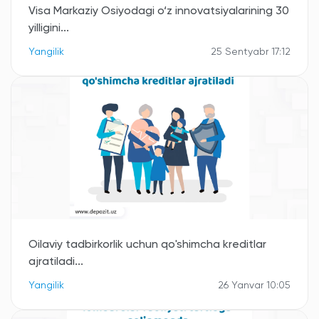
Visa Markaziy Osiyodagi o‘z innovatsiyalarining 30
yilligini...
Yangilik
25 Sentyabr 17:12
Oilaviy tadbirkorlik uchun qo'shimcha kreditlar
ajratiladi...
Yangilik
26 Yanvar 10:05