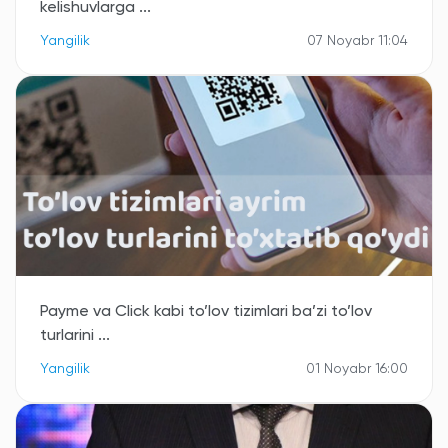
kelishuvlarga ...
Yangilik
07 Noyabr 11:04
Payme va Click kabi to’lov tizimlari ba’zi to’lov
turlarini ...
Yangilik
01 Noyabr 16:00