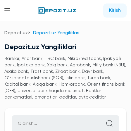
Kirish
Depozit.uz
Depozit.uz Yangiliklari
Depozit.uz Yangiliklari
Banklar, Anor bank, TBC bank, Mikrokreditbank, Ipak yo'li
bank, Ipoteka bank, Xalq bank, Agrobank, Milliy bank (NBU),
Asaka bank, Trast bank, Ziraat bank, Davr bank,
O'zsanoatqurilishbank (SQB), Infin bank, Turon bank,
Kapital bank, Aloqa bank, Hamkorbank, Orient finans bank
(OFB), Universal bank haqida malumot. Banklar
bankomatlari, omonatlar, kreditlar, avtokreditlar