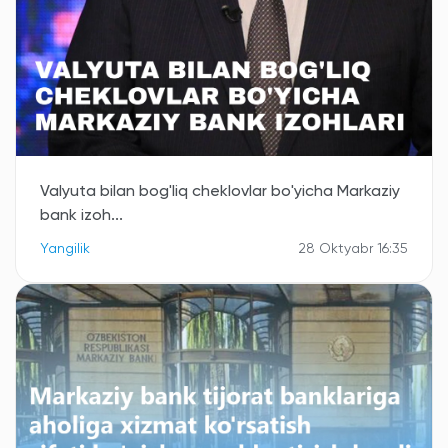
Valyuta bilan bog'liq cheklovlar bo'yicha Markaziy
bank izoh...
Yangilik
28 Oktyabr 16:35