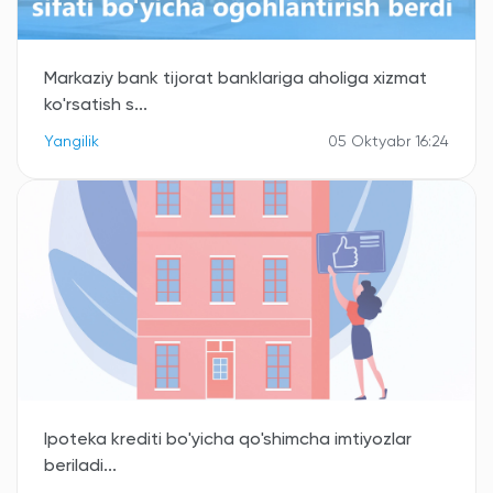
Markaziy bank tijorat banklariga aholiga xizmat
ko'rsatish s...
Yangilik
05 Oktyabr 16:24
Ipoteka krediti bo'yicha qo'shimcha imtiyozlar
beriladi...