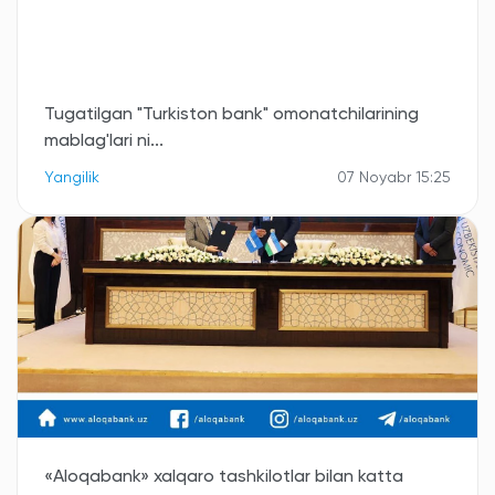
Tugatilgan "Turkiston bank" omonatchilarining
mablag'lari ni...
Yangilik
07 Noyabr 15:25
️«Aloqabank» xalqaro tashkilotlar bilan katta