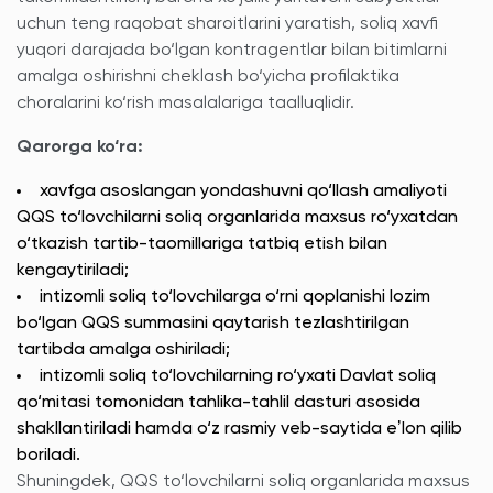
uchun teng raqobat sharoitlarini yaratish, soliq xavfi
yuqori darajada bo‘lgan kontragentlar bilan bitimlarni
amalga oshirishni cheklash bo‘yicha profilaktika
choralarini ko‘rish masalalariga taalluqlidir.
Qarorga ko‘ra:
xavfga asoslangan yondashuvni qo‘llash amaliyoti
QQS to‘lovchilarni soliq organlarida maxsus ro‘yxatdan
o‘tkazish tartib-taomillariga tatbiq etish bilan
kengaytiriladi;
intizomli soliq to‘lovchilarga o‘rni qoplanishi lozim
bo‘lgan QQS summasini qaytarish tezlashtirilgan
tartibda amalga oshiriladi;
intizomli soliq to‘lovchilarning ro‘yxati Davlat soliq
qo‘mitasi tomonidan tahlika-tahlil dasturi asosida
shakllantiriladi hamda o‘z rasmiy veb-saytida eʼlon qilib
boriladi.
Shuningdek, QQS to‘lovchilarni soliq organlarida maxsus