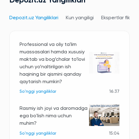
Depozit.uz Yangiliklari
Depozit.uz Yangiliklari
Kun yangiligi
Ekspertlar fikri
Professional va oliy ta'lim
muassasalari hamda xususiy
maktab va bog’chalar to’lovi
uchun yo’naltirilgan ish
haqining bir qismini qanday
qaytarish mumkin?
So'nggi yangiliklar
16:37
Rasmiy ish joyi va daromadga
ega bo'lish nima uchun
muhim?
So'nggi yangiliklar
15:04