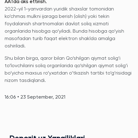
AATda aks ettirish.
2022-yil 1-yanvardan yuridik shaxslar tomonidan
ko‘chmas mulkni ijaraga berish (olish) yoki tekin
foydalanish shartnomalari davlat soliq xizmati
organlarida hisobga qo‘yiladi. Bunda hisobga qo‘yish
masofadan turib faqat elektron shaklda amalga
oshiriladi.
Shu bilan birga, qaror bilan Qo‘shilgan qiymat solig‘i
to‘lovchilarini soliq organlarida qo‘shilgan qiymat solig‘i
bo‘yicha maxsus ro‘yxatdan o‘tkazish tartibi to‘g‘risidagi
nizom tasdiqlandi.
16:06 • 23 September, 2021