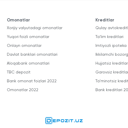
Omonatlar
Kreditlar
Xorijiy valyutadagi omonatlar
Qulay avtokredit
Yuqori foizli omonatlar
Ta'lim kreditlari
Onlayn omonatlar
Imtiyozli ipoteka
Davlat banklari omonatlari
Ikkilamchi bozorg
Aloqabank omonatlari
Hujjatsiz kreditlar
TBC depozit
Garovsiz kreditla
Bank omonat foizlari 2022
Ta'minotsiz kredit
Omonatlar 2022
Bank kreditlari 2