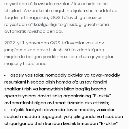
ro‘yxatdan o‘tkazishda arizalar 7 kun ichida ko‘rib
chiqiladi. Arizani ko‘rib chiqish natijalari shu muddatda
taqdim etilmaganda, QQS to‘lovchiga maxsus
ro‘yxatdan o‘tkazilganligi to‘g‘risidagi guvohnoma
avtomatik ravishda beriladi.
2022-yil 1-yanvardan QQS to‘lovchilar va ustav
jamg‘armasida davlat ulushi 50 foizdan ko‘proq
miqdorda bo‘lgan yuridik shaxslar uchun quyidagilar
majburiy hisoblanadi:
asosiy vositalar, nomoddiy aktivlar va tovar-moddiy
resurslarni hisobga olish hamda o‘z ustav fondini
shakllantirish va kamaytirish bilan bog‘liq barcha
operatsiyalarni davlat soliq organlarining “E-aktiv”
avtomatlashtirilgan avtomat tizimida aks ettirish;
xo‘jalik faoliyati davomida tovar-moddiy zaxiralar
saqlash muddati tugagach yo‘q qilinganda va hisobdan
chiqarilganda 3 ish kunidan kechiktirmasdan “E-aktiv”