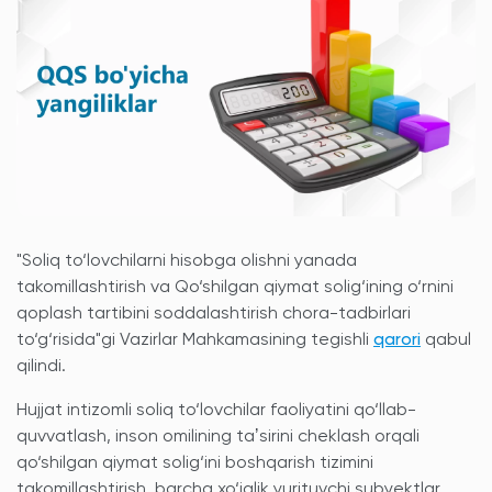
"Soliq to‘lovchilarni hisobga olishni yanada
takomillashtirish va Qo‘shilgan qiymat solig‘ining o‘rnini
qoplash tartibini soddalashtirish chora-tadbirlari
to‘g‘risida"gi Vazirlar Mahkamasining tegishli
qarori
qabul
qilindi.
Hujjat intizomli soliq to‘lovchilar faoliyatini qo‘llab-
quvvatlash, inson omilining taʼsirini cheklash orqali
qo‘shilgan qiymat solig‘ini boshqarish tizimini
takomillashtirish, barcha xo‘jalik yurituvchi subyektlar