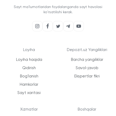
Sayt ma'lumotlaridan foydalanganda sayt havolasi
ko'rsatilishi kerak.
Loyiha
Depozit.uz Yangiliklari
Loyiha haqida
Barcha yangiliklar
Qidirish
Savol-javob
Bog'lanish
Ekspertlar fikri
Hamkorlar
Sayt xaritasi
Xizmatlar
Boshqalar