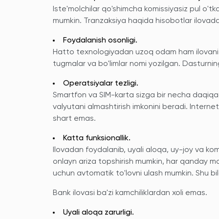
Iste'molchilar qo'shimcha komissiyasiz pul o'tkaz
mumkin. Tranzaksiya haqida hisobotlar ilovad
Foydalanish osonligi.
Hatto texnologiyadan uzoq odam ham ilovani t
tugmalar va bo'limlar nomi yozilgan. Dasturnin
Operatsiyalar tezligi.
Smartfon va SIM-karta sizga bir necha daqiqada
valyutani almashtirish imkonini beradi. Internet
shart emas.
Katta funksionallik.
Ilovadan foydalanib, uyali aloqa, uy-joy va ko
onlayn ariza topshirish mumkin, har qanday m
uchun avtomatik to'lovni ulash mumkin. Shu bil
Bank ilovasi ba'zi kamchiliklardan xoli emas.
Uyali aloqa zarurligi.