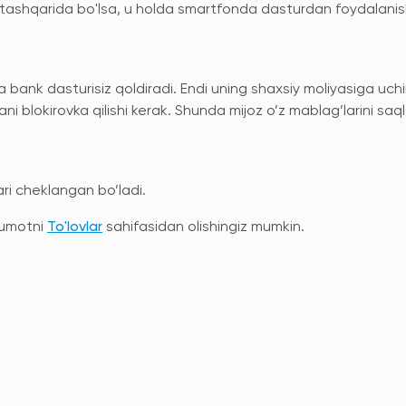
ashqarida bo'lsa, u holda smartfonda dasturdan foydalani
a bank dasturisiz qoldiradi. Endi uning shaxsiy moliyasiga uch
ani blokirovka qilishi kerak. Shunda mijoz o’z mablag’larini saq
ri cheklangan bo’ladi.
'lumotni
To'lovlar
sahifasidan olishingiz mumkin.