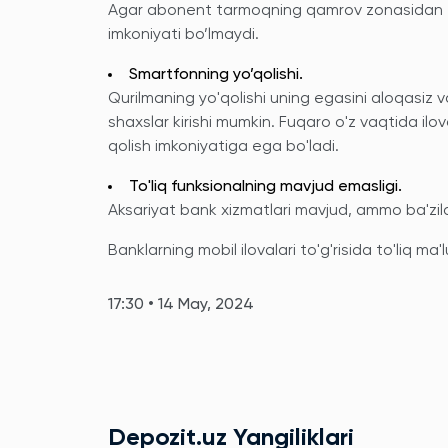
Agar abonent tarmoqning qamrov zonasidan t
imkoniyati bo’lmaydi.
Smartfonning yo’qolishi.
Qurilmaning yo'qolishi uning egasini aloqasiz v
shaxslar kirishi mumkin. Fuqaro o'z vaqtida ilov
qolish imkoniyatiga ega bo'ladi.
To'liq funksionalning mavjud emasligi.
Aksariyat bank xizmatlari mavjud, ammo ba'zila
Banklarning mobil ilovalari to'g'risida to'liq ma
17:30 • 14 May, 2024
Depozit.uz Yangiliklari