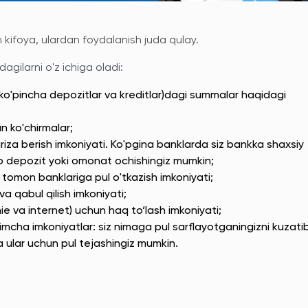
 kifoya, ulardan foydalanish juda qulay.
agilarni o'z ichiga oladi:
 (ko'pincha depozitlar va kreditlar)dagi summalar haqidagi
n ko'chirmalar;
riza berish imkoniyati. Ko'pgina banklarda siz bankka shaxsiy
 depozit yoki omonat ochishingiz mumkin;
tomon banklariga pul o'tkazish imkoniyati;
va qabul qilish imkoniyati;
ie va internet) uchun haq to‘lash imkoniyati;
himcha imkoniyatlar: siz nimaga pul sarflayotganingizni kuzati
a ular uchun pul tejashingiz mumkin.