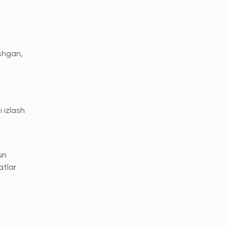
shgan,
i izlash
un
atlar