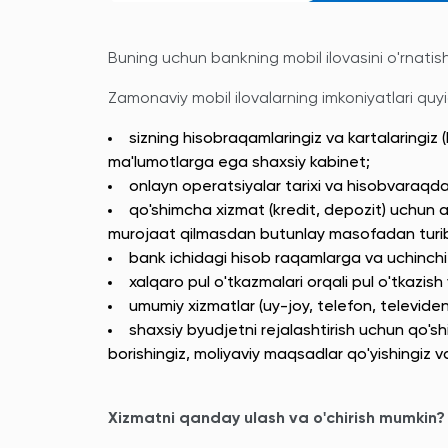
Buning uchun bankning mobil ilovasini o'rnatish
Zamonaviy mobil ilovalarning imkoniyatlari quyid
sizning hisobraqamlaringiz va kartalaringiz
ma'lumotlarga ega shaxsiy kabinet;
onlayn operatsiyalar tarixi va hisobvaraqda
qo'shimcha xizmat (kredit, depozit) uchun a
murojaat qilmasdan butunlay masofadan turib
bank ichidagi hisob raqamlarga va uchinchi 
xalqaro pul o'tkazmalari orqali pul o'tkazish 
umumiy xizmatlar (uy-joy, telefon, televiden
shaxsiy byudjetni rejalashtirish uchun qo's
borishingiz, moliyaviy maqsadlar qo'yishingiz v
Xizmatni qanday ulash va o'chirish mumkin?