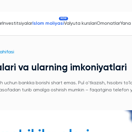
NEW
ar
Investitsiyalar
Islom moliyasi
Valyuta kurslari
Omonatlar
Yana
sahifasi
lari va ularning imkoniyatlari
uchun bankka borishi shart emas. Pul o'tkazish, hisobni to'ld
sofadan turib amalga oshirish mumkin – faqatgina telefon y