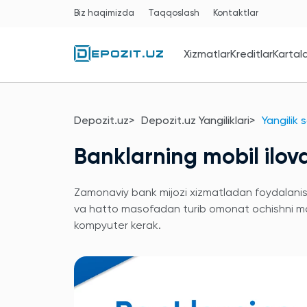
Biz haqimizda
Taqqoslash
Kontaktlar
Xizmatlar
Kreditlar
Kartal
Depozit.uz
Depozit.uz Yangiliklari
Yangilik 
Banklarning mobil ilova
Zamonaviy bank mijozi xizmatladan foydalanish 
va hatto masofadan turib omonat ochishni ma
kompyuter kerak.