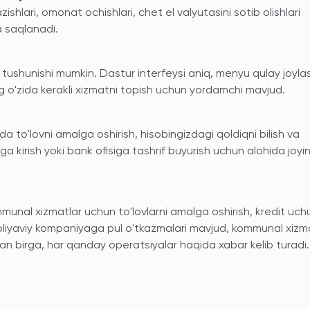
ishlari, omonat ochishlari, chet el valyutasini sotib olishlari
a saqlanadi.
ushunishi mumkin. Dastur interfeysi aniq, menyu qulay joyla
g o'zida kerakli xizmatni topish uchun yordamchi mavjud.
 to'lovni amalga oshirish, hisobingizdagi qoldiqni bilish va
ga kirish yoki bank ofisiga tashrif buyurish uchun alohida joyin
mmunal xizmatlar uchun to'lovlarni amalga oshirish, kredit uch
oliyaviy kompaniyaga pul o'tkazmalari mavjud, kommunal xizm
an birga, har qanday operatsiyalar haqida xabar kelib turadi.