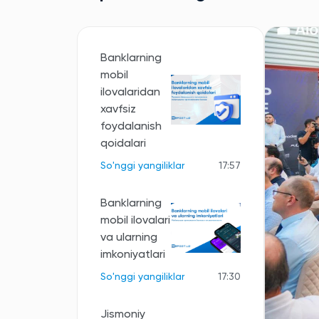
Banklarning
mobil
ilovalaridan
xavfsiz
foydalanish
qoidalari
So'nggi yangiliklar
17:57
Banklarning
mobil ilovalari
va ularning
imkoniyatlari
So'nggi yangiliklar
17:30
Jismoniy