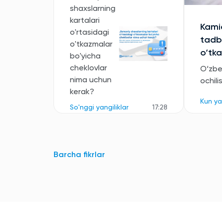
shaxslarning
kartalari
Kamid
o'rtasidagi
tadbi
o'tkazmalar
o‘tka
bo'yicha
cheklovlar
O‘zbe
nima uchun
ochili
kerak?
Kun ya
So'nggi yangiliklar
17:28
Pul
o'tkazmalarini
Barcha fikrlar
0% bilan
o'tkazish
uchun eng
foydali
ilovalar
So'nggi yangiliklar
22:37