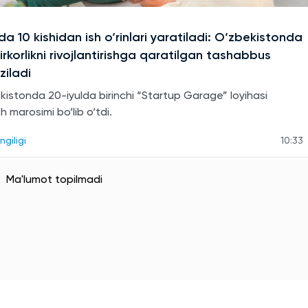
a 10 kishidan ish o‘rinlari yaratiladi: O‘zbekistonda
rkorlikni rivojlantirishga qaratilgan tashabbus
ziladi
kistonda 20-iyulda birinchi “Startup Garage” loyihasi
sh marosimi bo‘lib o‘tdi.
ngiligi
10:33
Ma'lumot topilmadi