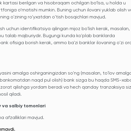
k kartasi berilgan va hisobraqam ochilgan bo‘lsa, u holda u
foniga o‘rnatishi mumkin. Buning uchun ilovani yuklab olish v
tining o'zining ro'yxatdan o'tish bosqichlari mavjud.
h uchun identifikatsiya qilingan mijoz bo'lish kerak, masalan,
bu talab majburiydir. Bugungi kunda ko'plab banklarda
ank ofisiga borish kerak, ammo ba'zi banklar ilovaning o'zi orq
yasini amalga oshirganingizdan so'ng (masalan, to'lov amalg
h, bankomatdan naqd pul olish) bank sizga bu haqda SMS-xab
nazorat qilishga yordam beradi va hech qanday tranzaksiya si
osil qiladi.
y va salbiy tomonlari
a afzalliklari mavjud.
inmaydi.