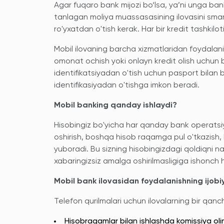
Agar fuqaro bank mijozi bo‘lsa, ya’ni unga ban
tanlagan moliya muassasasining ilovasini smart
ro'yxatdan o'tish kerak. Har bir kredit tashkilo
Mobil ilovaning barcha xizmatlaridan foydalanis
omonat ochish yoki onlayn kredit olish uchun 
identifikatsiyadan o'tish uchun pasport bilan b
identifikasiyadan o'tishga imkon beradi.
Mobil banking qanday ishlaydi?
Hisobingiz bo'yicha har qanday bank operatsi
oshirish, boshqa hisob raqamga pul o'tkazis
yuboradi. Bu sizning hisobingizdagi qoldiqni 
xabaringizsiz amalga oshirilmasligiga ishonch h
Mobil bank ilovasidan foydalanishning ijobi
Telefon qurilmalari uchun ilovalarning bir qanch
Hisobraqamlar bilan ishlashda komissiya ol