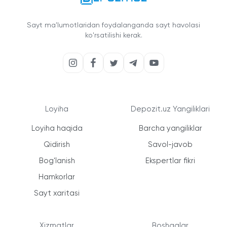
Sayt ma'lumotlaridan foydalanganda sayt havolasi
ko'rsatilishi kerak.
Loyiha
Depozit.uz Yangiliklari
Loyiha haqida
Barcha yangiliklar
Qidirish
Savol-javob
Bog'lanish
Ekspertlar fikri
Hamkorlar
Sayt xaritasi
Xizmatlar
Boshqalar