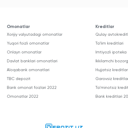
Omonatlar
Kreditlar
Xorijiy valyutadagi omonatlar
Qulay avtokredit
Yuqori foizli omonatlar
Ta'lim kreditlari
Onlayn omonatlar
Imtiyozli ipoteka
Davlat banklari omonatlari
Ikkilamchi bozorg
Aloqabank omonatlari
Hujjatsiz kreditlar
TBC depozit
Garovsiz kreditla
Bank omonat foizlari 2022
Ta'minotsiz kredit
Omonatlar 2022
Bank kreditlari 2