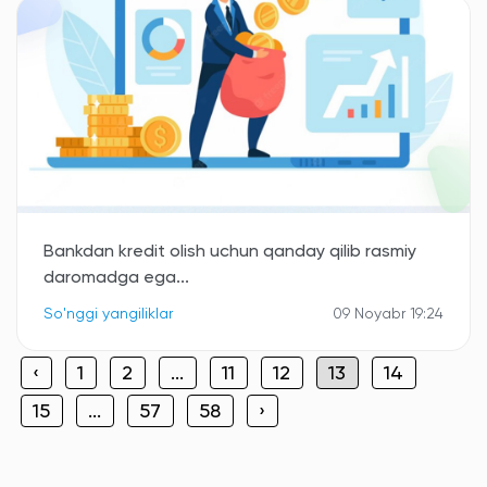
Bankdan kredit olish uchun qanday qilib rasmiy
daromadga ega...
So'nggi yangiliklar
09 Noyabr 19:24
‹
1
2
...
11
12
13
14
15
...
57
58
›