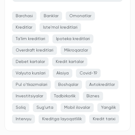
Barchasi
Banklar
Omonatlar
Kreditlar
Iste'mol kreditlari
Ta'lim kreditlari
Ipoteka kreditlari
Overdraft kreditlari
Mikroqarzlar
Debet kartalar
Kredit kartalar
Valyuta kurslari
Aksiya
Covid-19
Pul o'tkazmalari
Boshqalar
Avtokreditlar
Investitsiyalar
Tadbirkorlik
Biznes
Soliq
Sug'urta
Mobil ilovalar
Yangilik
Intervyu
Kreditga layoqatlilik
Kredit tarixi