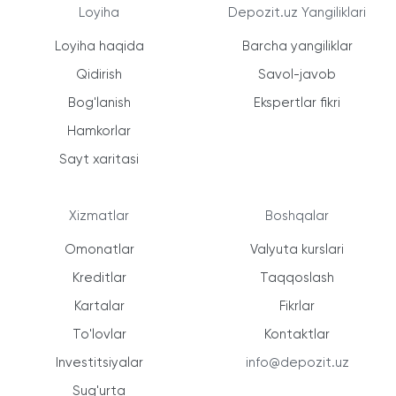
Loyiha
Depozit.uz Yangiliklari
Loyiha haqida
Barcha yangiliklar
Qidirish
Savol-javob
Bog'lanish
Ekspertlar fikri
Hamkorlar
Sayt xaritasi
Xizmatlar
Boshqalar
Omonatlar
Valyuta kurslari
Kreditlar
Taqqoslash
Kartalar
Fikrlar
To'lovlar
Kontaktlar
Investitsiyalar
info@depozit.uz
Sug'urta