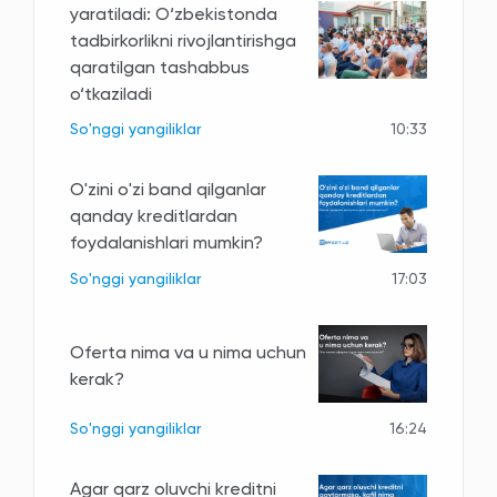
yaratiladi: O‘zbekistonda
tadbirkorlikni rivojlantirishga
qaratilgan tashabbus
o‘tkaziladi
So'nggi yangiliklar
10:33
O'zini o'zi band qilganlar
qanday kreditlardan
foydalanishlari mumkin?
So'nggi yangiliklar
17:03
Oferta nima va u nima uchun
kerak?
So'nggi yangiliklar
16:24
Agar qarz oluvchi kreditni