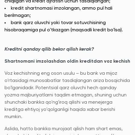
chiqilgan va kredit ajratish uchun tasdiqlangan;
kredit shartnomasi imzolangan, ammo pul hali
berilmagan;
bank qarz oluvchi yoki tovar sotuvchisining
hisobraqamiga pul o'tkazgan (maqsadli kredit bo'lsa).
Kreditni qanday qilib bekor qilish kerak?
Shartnomani imzolashdan oldin kreditdan voz kechish
Voz kechishning eng oson usulu – bu bank va mijoz
o'rtasidagi munosabatlar tasdiqlangan ariza bosqichida
bo'lganidadir. Potentsial qarz oluvchi hech qanday
yozma majburiyatlarni taqdim etmagan, shuning uchun
shunchaki bankka qo'ng'iroq qilishi va menejerga
kreditga ehtiyoj yo'qolganligi haqida xabar berishi
mumkin.
Aslida, hatto bankka murojaat qilish ham shart emas,