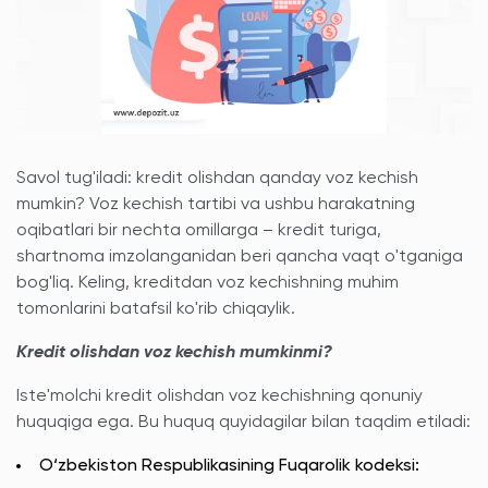
Savol tug'iladi: kredit olishdan qanday voz kechish
mumkin? Voz kechish tartibi va ushbu harakatning
oqibatlari bir nechta omillarga – kredit turiga,
shartnoma imzolanganidan beri qancha vaqt o'tganiga
bog'liq. Keling, kreditdan voz kechishning muhim
tomonlarini batafsil ko'rib chiqaylik.
Kredit olishdan voz kechish mumkinmi?
Iste'molchi kredit olishdan voz kechishning qonuniy
huquqiga ega. Bu huquq quyidagilar bilan taqdim etiladi:
O‘zbekiston Respublikasining Fuqarolik kodeksi: