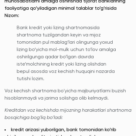
munosabatlarni amalga oshirishda tijorat banklarining
faoliyatiga qo‘yiladigan minimal talablar to‘g‘risida
Nizom:
Bank kredit yoki lizing shartnomasida
shartnoma tuzilgandan keyin va mijoz
tomonidan pul mablag‘lari olingunga yoxud
lizing bo‘yicha mol-mulk uchun to‘lov amalga
oshirilgunga qadar bo‘lgan davrda
iste’molchining kredit yoki lizing olishdan
bepul asosda voz kechish huquqini nazarda
tutishi lozim.
Voz kechish shartnoma bo'yicha majburiyatlarni buzish
hisoblanmaydi va jarima solishga olib kelmaydi.
Kreditdan voz kechishda mijozning harakatlari shartnoma
bosqichiga bog'liq bo’ladi:
kredit arizasi yuborilgan, bank tomonidan ko‘rib