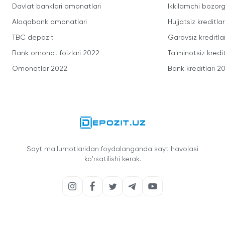
Davlat banklari omonatlari
Ikkilamchi bozorg
Aloqabank omonatlari
Hujjatsiz kreditlar
TBC depozit
Garovsiz kreditla
Bank omonat foizlari 2022
Ta'minotsiz kredit
Omonatlar 2022
Bank kreditlari 2
Sayt ma'lumotlaridan foydalanganda sayt havolasi
ko'rsatilishi kerak.