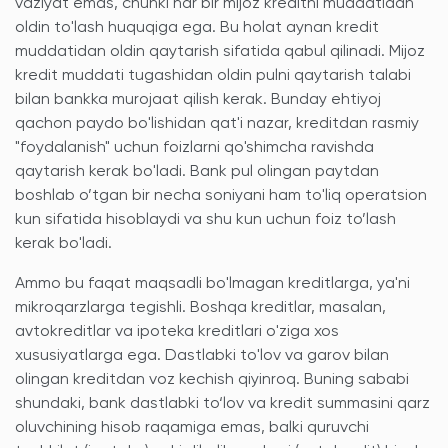
vaziyat emas, chunki har bir mijoz kreditni muddatidan
oldin to'lash huquqiga ega. Bu holat aynan kredit
muddatidan oldin qaytarish sifatida qabul qilinadi. Mijoz
kredit muddati tugashidan oldin pulni qaytarish talabi
bilan bankka murojaat qilish kerak. Bunday ehtiyoj
qachon paydo bo'lishidan qat'i nazar, kreditdan rasmiy
"foydalanish" uchun foizlarni qo'shimcha ravishda
qaytarish kerak bo'ladi. Bank pul olingan paytdan
boshlab o’tgan bir necha soniyani ham to'liq operatsion
kun sifatida hisoblaydi va shu kun uchun foiz to’lash
kerak bo'ladi.
Ammo bu faqat maqsadli bo'lmagan kreditlarga, ya'ni
mikroqarzlarga tegishli. Boshqa kreditlar, masalan,
avtokreditlar va ipoteka kreditlari o'ziga xos
xususiyatlarga ega. Dastlabki to'lov va garov bilan
olingan kreditdan voz kechish qiyinroq. Buning sababi
shundaki, bank dastlabki to‘lov va kredit summasini qarz
oluvchining hisob raqamiga emas, balki quruvchi