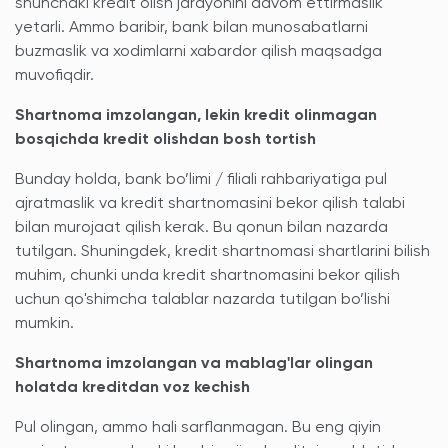
shunchaki kredit olish jarayonini davom ettirmaslik
yetarli. Ammo baribir, bank bilan munosabatlarni
buzmaslik va xodimlarni xabardor qilish maqsadga
muvofiqdir.
Shartnoma imzolangan, lekin kredit olinmagan
bosqichda kredit olishdan bosh tortish
Bunday holda, bank bo’limi / filiali rahbariyatiga pul
ajratmaslik va kredit shartnomasini bekor qilish talabi
bilan murojaat qilish kerak. Bu qonun bilan nazarda
tutilgan. Shuningdek, kredit shartnomasi shartlarini bilish
muhim, chunki unda kredit shartnomasini bekor qilish
uchun qo'shimcha talablar nazarda tutilgan bo’lishi
mumkin.
Shartnoma imzolangan va mablag'lar olingan
holatda kreditdan voz kechish
Pul olingan, ammo hali sarflanmagan. Bu eng qiyin