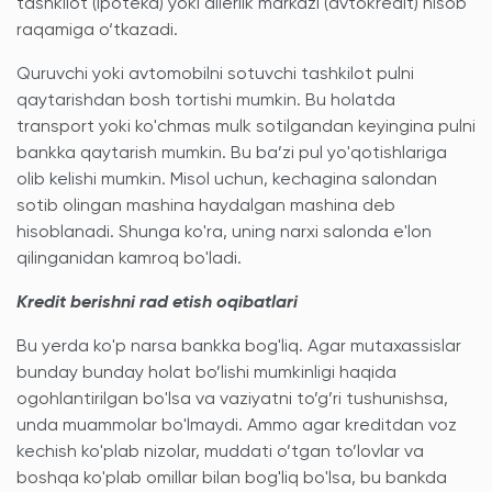
tashkilot (ipoteka) yoki dilerlik markazi (avtokredit) hisob
raqamiga o‘tkazadi.
Quruvchi yoki avtomobilni sotuvchi tashkilot pulni
qaytarishdan bosh tortishi mumkin. Bu holatda
transport yoki ko'chmas mulk sotilgandan keyingina pulni
bankka qaytarish mumkin. Bu ba’zi pul yo'qotishlariga
olib kelishi mumkin. Misol uchun, kechagina salondan
sotib olingan mashina haydalgan mashina deb
hisoblanadi. Shunga ko'ra, uning narxi salonda e'lon
qilinganidan kamroq bo'ladi.
Kredit berishni rad etish oqibatlari
Bu yerda ko'p narsa bankka bog'liq. Agar mutaxassislar
bunday bunday holat bo’lishi mumkinligi haqida
ogohlantirilgan bo'lsa va vaziyatni to’g’ri tushunishsa,
unda muammolar bo'lmaydi. Ammo agar kreditdan voz
kechish ko'plab nizolar, muddati o’tgan to’lovlar va
boshqa ko'plab omillar bilan bog'liq bo'lsa, bu bankda