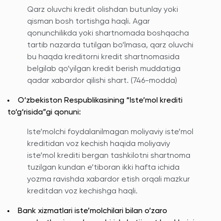
Qarz oluvchi kredit olishdan butunlay yoki
qisman bosh tortishga haqli. Agar
qonunchilikda yoki shartnomada boshqacha
tartib nazarda tutilgan bo‘lmasa, qarz oluvchi
bu haqda kreditorni kredit shartnomasida
belgilab qo‘yilgan kredit berish muddatiga
qadar xabardor qilishi shart. (746-modda)
O‘zbekiston Respublikasining “Iste’mol krediti
to‘g‘risida”gi qonuni:
Iste’molchi foydalanilmagan moliyaviy iste’mol
kreditidan voz kechish haqida moliyaviy
iste’mol krediti bergan tashkilotni shartnoma
tuzilgan kundan e’tiboran ikki hafta ichida
yozma ravishda xabardor etish orqali mazkur
kreditdan voz kechishga haqli.
Bank xizmatlari iste’molchilari bilan o‘zaro