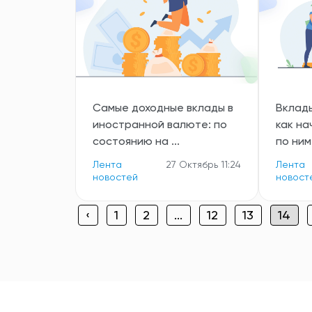
Самые доходные вклады в
Вклады
иностранной валюте: по
как н
состоянию на ...
по ним 
Лента
27 Октябрь 11:24
Лента
новостей
новост
‹
1
2
...
12
13
14