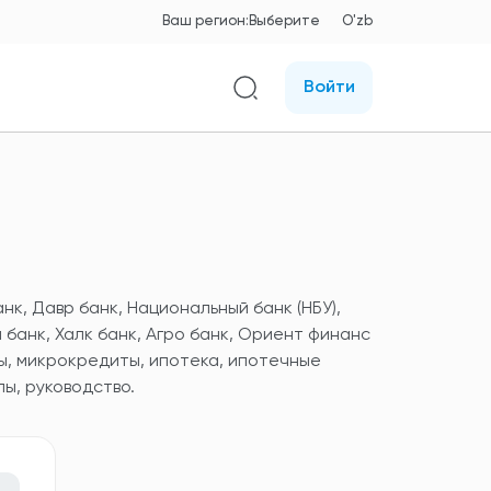
Ваш регион:
Выберите
O'zb
Войти
анк, Давр банк, Национальный банк (НБУ),
 банк, Халк банк, Агро банк, Ориент финанс
ы, микрокредиты, ипотека, ипотечные
ы, руководство.