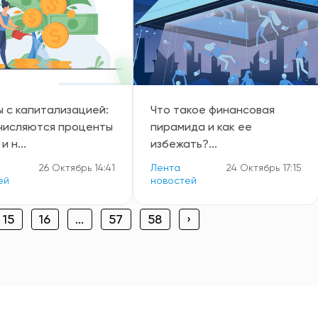
 с капитализацией:
Что такое финансовая
ачисляются проценты
пирамида и как ее
и н...
избежать?...
26 Октябрь 14:41
Лента
24 Октябрь 17:15
ей
новостей
15
16
...
57
58
›