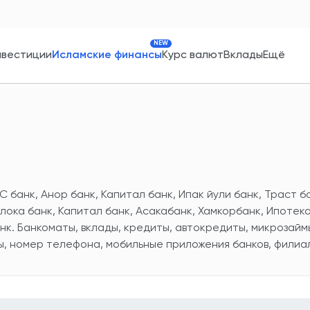
NEW
нвестиции
Исламские финансы
Курс валют
Вклады
Ещё
С банк, Анор банк, Капитал банк, Ипак йули банк, Траст б
лока банк, Капитал банк, Асакабанк, Хамкорбанк, Ипотека
нк. Банкоматы, вклады, кредиты, автокредиты, микрозайм
ы, номер телефона, мобильные приложения банков, филиал