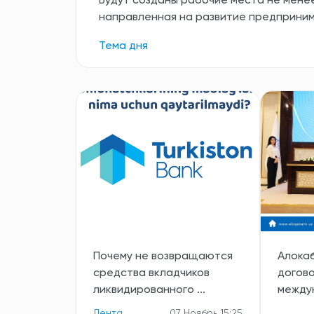
Будут созданы рабочие места не менее
направленная на развитие предприни
Тема дня
Почему не возвращаются
️Алока
средства вкладчиков
догов
ликвидированного ...
междун
Лента
07 Ноябрь 15:25