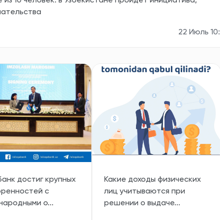
 из 10 человек: в Узбекистане пройдет инициатива,
мательства
22 Июль 10
банк достиг крупных
Какие доходы физических
оренностей с
лиц учитываются при
ародными о...
решении о выдаче...