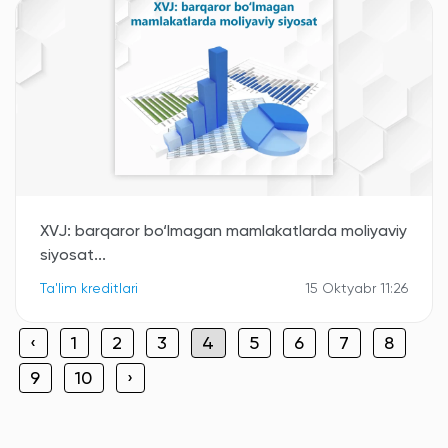
XVJ: barqaror bo‘lmagan mamlakatlarda moliyaviy
siyosat...
Ta'lim kreditlari
15 Oktyabr 11:26
‹
1
2
3
4
5
6
7
8
9
10
›