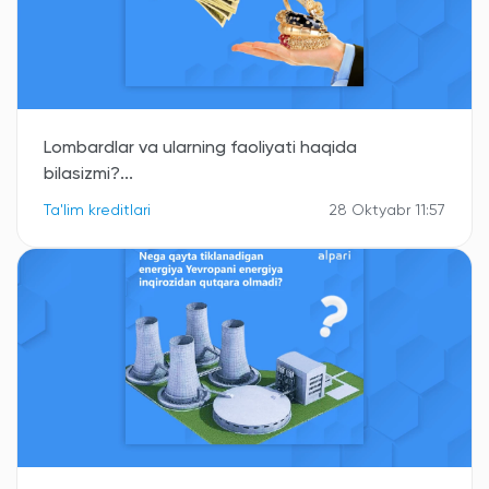
Lombardlar va ularning faoliyati haqida
bilasizmi?...
Ta'lim kreditlari
28 Oktyabr 11:57