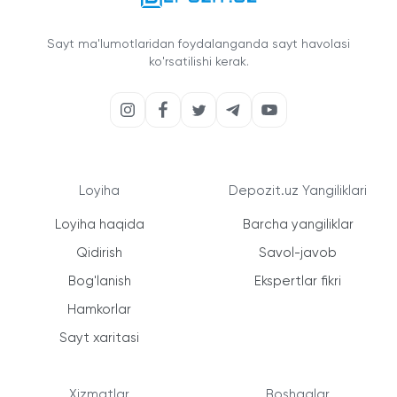
Sayt ma'lumotlaridan foydalanganda sayt havolasi
ko'rsatilishi kerak.
Loyiha
Depozit.uz Yangiliklari
Loyiha haqida
Barcha yangiliklar
Qidirish
Savol-javob
Bog'lanish
Ekspertlar fikri
Hamkorlar
Sayt xaritasi
Xizmatlar
Boshqalar