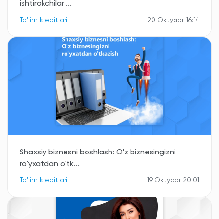
ishtirokchilar ...
Ta'lim kreditlari
20 Oktyabr 16:14
Shaxsiy biznesni boshlash: O'z biznesingizni
ro'yxatdan o'tk...
Ta'lim kreditlari
19 Oktyabr 20:01