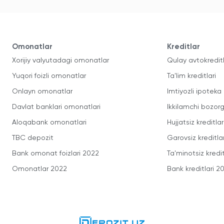
Omonatlar
Kreditlar
Xorijiy valyutadagi omonatlar
Qulay avtokredit
Yuqori foizli omonatlar
Ta'lim kreditlari
Onlayn omonatlar
Imtiyozli ipoteka
Davlat banklari omonatlari
Ikkilamchi bozorg
Aloqabank omonatlari
Hujjatsiz kreditlar
TBC depozit
Garovsiz kreditla
Bank omonat foizlari 2022
Ta'minotsiz kredit
Omonatlar 2022
Bank kreditlari 2