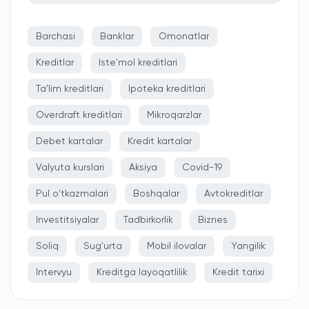
Barchasi
Banklar
Omonatlar
Kreditlar
Iste'mol kreditlari
Ta'lim kreditlari
Ipoteka kreditlari
Overdraft kreditlari
Mikroqarzlar
Debet kartalar
Kredit kartalar
Valyuta kurslari
Aksiya
Covid-19
Pul o'tkazmalari
Boshqalar
Avtokreditlar
Investitsiyalar
Tadbirkorlik
Biznes
Soliq
Sug'urta
Mobil ilovalar
Yangilik
Intervyu
Kreditga layoqatlilik
Kredit tarixi