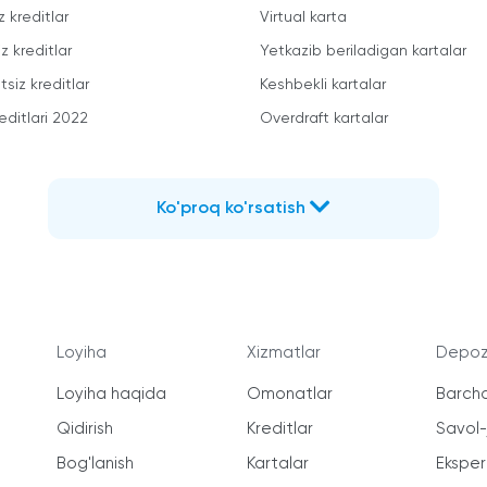
z kreditlar
Virtual karta
z kreditlar
Yetkazib beriladigan kartalar
siz kreditlar
Keshbekli kartalar
editlari 2022
Overdraft kartalar
Ko'proq ko'rsatish
Loyiha
Xizmatlar
Depozi
Loyiha haqida
Omonatlar
Barcha
Qidirish
Kreditlar
Savol
Bog'lanish
Kartalar
Ekspert