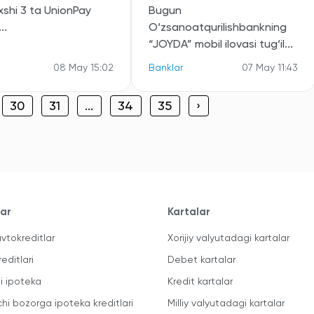
xshi 3 ta UnionPay
Bugun
..
O‘zsanoatqurilishbankning
“JOYDA” mobil ilovasi tug‘il...
08 May 15:02
Banklar
07 May 11:43
30
31
...
34
35
›
lar
Kartalar
vtokreditlar
Xorijiy valyutadagi kartalar
reditlari
Debet kartalar
li ipoteka
Kredit kartalar
chi bozorga ipoteka kreditlari
Milliy valyutadagi kartalar