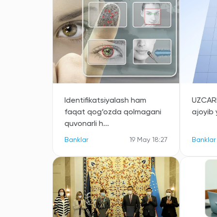
Identifikatsiyalash ham
UZCARD
faqat qog‘ozda qolmagani
ajoyib y
quvonarli h...
Banklar
19 May 18:27
Banklar