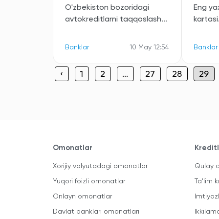
O'zbekiston bozoridagi
Eng ya
avtokreditlarni taqqoslash...
kartasi.
Banklar
10 May 12:54
Banklar
‹
1
2
...
27
28
29
Omonatlar
Kredit
Xorijiy valyutadagi omonatlar
Qulay a
Yuqori foizli omonatlar
Ta'lim k
Onlayn omonatlar
Imtiyoz
Davlat banklari omonatlari
Ikkilam