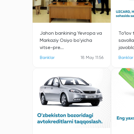
Jahon bankining Yevropa va
To‘lov 
Markaziy Osiyo bo'yicha
savoll
vitse-pre...
javobla
Banklar
18 May 11:56
Banklar