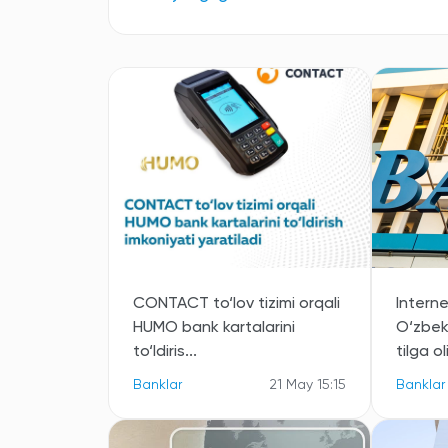
CONTACT to‘lov tizimi orqali
Intern
HUMO bank kartalarini
O‘zbek
to‘ldiris...
tilga o
Banklar
21 May 15:15
Banklar