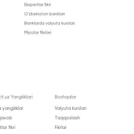
Ekspertlar fikri
O'zbekiston banklari
Banklarda valyuta kurslari
Mijozlar fikrlari
t.uz Yangiliklari
Boshqalar
 yangiliklar
Valyuta kurslari
-javob
Taqqoslash
lar fikri
Fikrlar