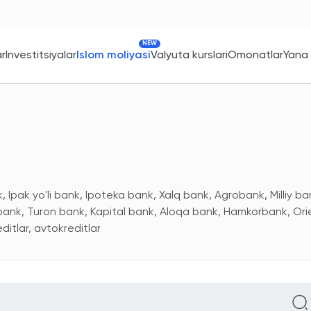
NEW
ar
Investitsiyalar
Islom moliyasi
Valyuta kurslari
Omonatlar
Yana
 Ipak yo'li bank, Ipoteka bank, Xalq bank, Agrobank, Milliy ba
 bank, Turon bank, Kapital bank, Aloqa bank, Hamkorbank, Ori
itlar, avtokreditlar