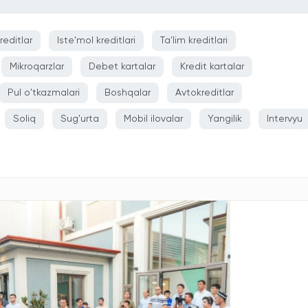
reditlar
Iste'mol kreditlari
Ta'lim kreditlari
Mikroqarzlar
Debet kartalar
Kredit kartalar
Pul o'tkazmalari
Boshqalar
Avtokreditlar
Soliq
Sug'urta
Mobil ilovalar
Yangilik
Intervyu