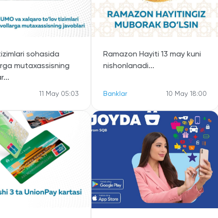
tizimlari sohasida
Ramazon Hayiti 13 may kuni
arga mutaxassisning
nishonlanadi...
r...
11 May 05:03
Banklar
10 May 18:00