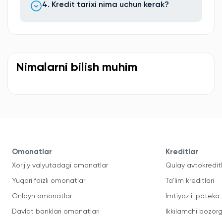
4. Kredit tarixi nima uchun kerak?
Nimalarni bilish muhim
Omonatlar
Kreditlar
Xorijiy valyutadagi omonatlar
Qulay avtokredit
Yuqori foizli omonatlar
Ta'lim kreditlari
Onlayn omonatlar
Imtiyozli ipoteka
Davlat banklari omonatlari
Ikkilamchi bozorg