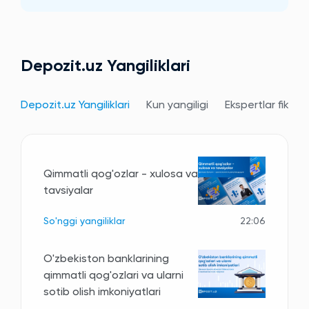
Depozit.uz Yangiliklari
Depozit.uz Yangiliklari
Kun yangiligi
Ekspertlar fikri
Qimmatli qog'ozlar - xulosa va
tavsiyalar
So'nggi yangiliklar
22:06
O'zbekiston banklarining
qimmatli qog'ozlari va ularni
sotib olish imkoniyatlari