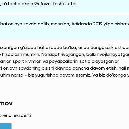
o‘rtacha o‘sish 96 foizni tashkil etdi.
nbai onlayn savdo bo‘lib, masalan, Adidasda 2019 yilga nisba
nilgan g‘alaba hali uzoqda bo‘lsa, unda dangasalik ustida
hisoblash mumkin. Nafaqat rivojlangan, balki rivojlanayotga
lar, sport kiyimlari va poyabzallarini sotib olayotganlar
onlayn savdoning o'sishi davrida qancha davom etishi hali 
muhim narsa - biz yugurishda davom etamiz. Va biz do‘konga 
omov
brendi eksperti