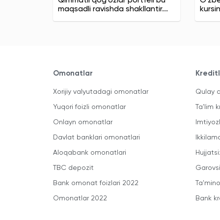
Qimmatli qog'ozlar portfeli bu
O'zbe
maqsadli ravishda shakllantir...
kursi
Omonatlar
Kredit
Xorijiy valyutadagi omonatlar
Qulay a
Yuqori foizli omonatlar
Ta'lim k
Onlayn omonatlar
Imtiyoz
Davlat banklari omonatlari
Ikkilam
Aloqabank omonatlari
Hujjatsi
TBC depozit
Garovsi
Bank omonat foizlari 2022
Ta'minot
Omonatlar 2022
Bank kr