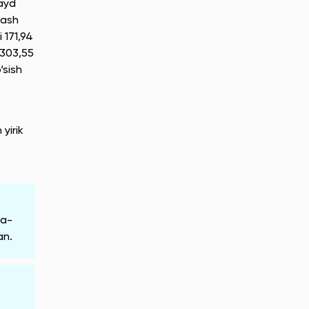
qayd
lash
 171,94
 303,55
‘sish
yirik
sa-
an.