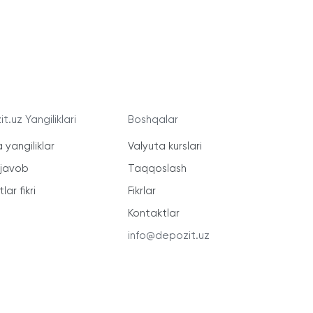
t.uz Yangiliklari
Boshqalar
 yangiliklar
Valyuta kurslari
-javob
Taqqoslash
lar fikri
Fikrlar
Kontaktlar
info@depozit.uz