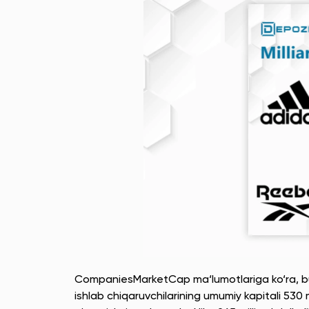
CompaniesMarketCap ma‘lumotlariga ko‘ra, bug
ishlab chiqaruvchilarining umumiy kapitali 530 mi