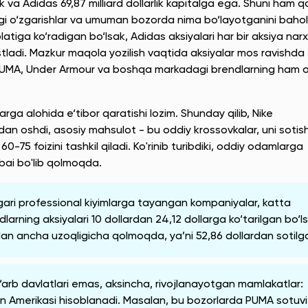
ik va Adidas 69,87 milliard dollarlik kapitalga ega. Shuni ham 
agi o‘zgarishlar va umuman bozorda nima bo‘layotganini baho
latiga ko‘radigan bo‘lsak, Adidas aksiyalari har bir aksiya narxi
stladi. Mazkur maqola yozilish vaqtida aksiyalar mos ravishda
n, PUMA, Under Armour va boshqa markadagi brendlarning ham o
ga alohida e‘tibor qaratishi lozim. Shunday qilib, Nike
zdan oshdi, asosiy mahsulot - bu oddiy krossovkalar, uni sotish 
 foizini tashkil qiladi. Ko'rinib turibdiki, oddiy odamlarga
bai bo'lib qolmoqda.
gari professional kiyimlarga tayangan kompaniyalar, katta
arning aksiyalari 10 dollardan 24,12 dollarga ko‘tarilgan bo‘l
idan ancha uzoqligicha qolmoqda, ya’ni 52,86 dollardan sotilg
rb davlatlari emas, aksincha, rivojlanayotgan mamlakatlar:
tin Amerikasi hisoblanadi. Masalan, bu bozorlarda PUMA sotuvi