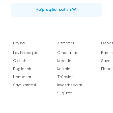
Ko'proq ko'rsatish
Loyiha
Xizmatlar
Depozi
Loyiha haqida
Omonatlar
Barcha
Qidirish
Kreditlar
Savol
Bog'lanish
Kartalar
Ekspert
Hamkorlar
To'lovlar
Sayt xaritasi
Investitsiyalar
Sug'urta