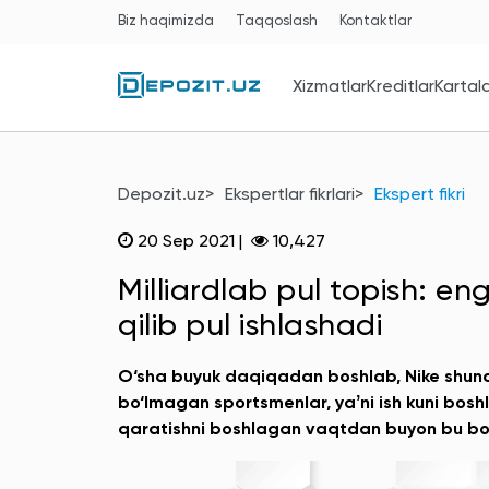
Biz haqimizda
Taqqoslash
Kontaktlar
Xizmatlar
Kreditlar
Kartal
Depozit.uz
Ekspertlar fikrlari
Ekspert fikri
20 Sep 2021
|
10,427
Milliardlab pul topish: e
qilib pul ishlashadi
O‘sha buyuk daqiqadan boshlab, Nike shunch
bo‘lmagan sportsmenlar, yaʼni ish kuni boshl
qaratishni boshlagan vaqtdan buyon bu boz