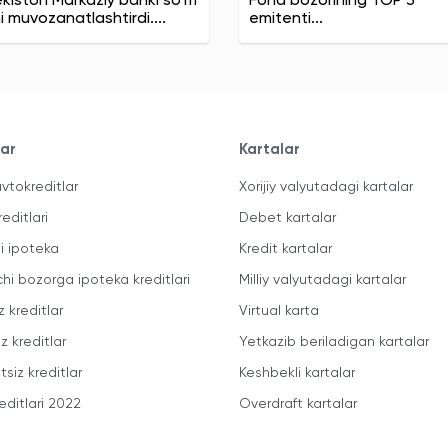
kiston Markaziy banki so'm
Fond bozorining TOP 3
ni muvozanatlashtirdi....
emitenti...
lar
Kartalar
vtokreditlar
Xorijiy valyutadagi kartalar
reditlari
Debet kartalar
li ipoteka
Kredit kartalar
chi bozorga ipoteka kreditlari
Milliy valyutadagi kartalar
z kreditlar
Virtual karta
z kreditlar
Yetkazib beriladigan kartalar
siz kreditlar
Keshbekli kartalar
editlari 2022
Overdraft kartalar