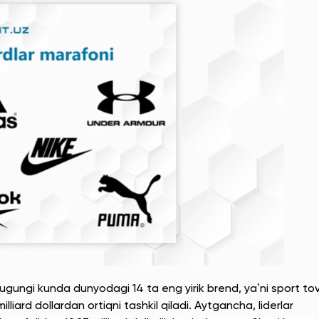
ungi kunda dunyodagi 14 ta eng yirik brend, yaʼni sport tov
lliard dollardan ortiqni tashkil qiladi. Aytgancha, liderlar