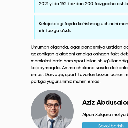
2021 yilda 152 foizdan 200 foizgacha oshib, 
Kelajakdagi foyda ko‘rishning uchinchi ma
64 foizga o‘sdi.
Umuman olganda, agar pandemiya ustidan qozo
qozonilgan g‘alabani amalga oshgan fakt deb 
mamlakatlarda ham sport bilan shug'ullanadigan
ko'paymoqda. Ammo chakana savdo do'konlari 
emas. Darvoqe, sport tovarlari bozori uchun 
parkga yugurishimiz muhim emas.
Aziz Abdusal
Alpari Xalqaro moliya 
Savol berish