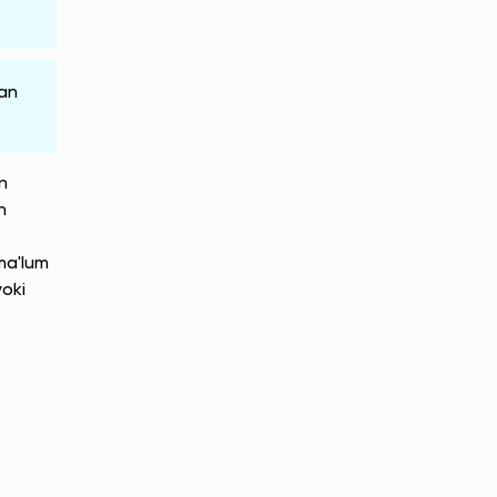
tan
n
n
ma'lum
yoki