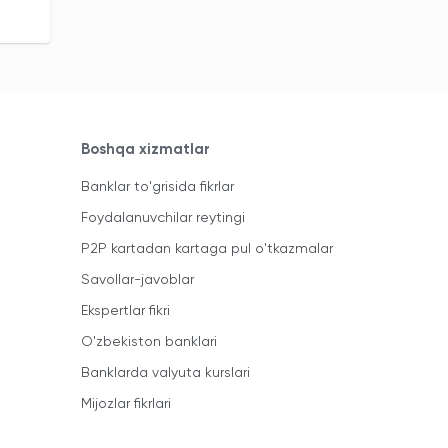
Boshqa xizmatlar
Banklar to'grisida fikrlar
Foydalanuvchilar reytingi
P2P kartadan kartaga pul o'tkazmalar
Savollar-javoblar
Ekspertlar fikri
O'zbekiston banklari
Banklarda valyuta kurslari
Mijozlar fikrlari