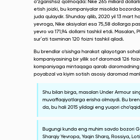
o‘zgarishsiz qolmoqda: Nike 265 milliard dollarl
etish joizki, bu kompaniyalar misolida bozord
juda qulaydir. Shunday qilib, 2020 yil 13 mart ho
yevroga, Nike aksiyalari esa 75,58 dollarga pa
yevro va 171,94 dollarni tashkil etdi. Masala
surʼati taxminan 120 foizni tashkil qiladi.
Bu brendlar o‘sishga harakat qilayotgan sohalar
kompaniyasining bir yillik sof daromadi 126 foi
kompaniyaga mintaqaga qarab daromadning 60-75
poyabzal va kiyim sotish asosiy daromad man
Shu bilan birga, masalan Under Armour sin
muvaffaqiyatlarga erisha olmaydi. Bu brendl
da, bu hali 2015 yildagi eng yuqori cho‘qq
Bugungi kunda eng muhim savdo bozori G‘a
Sharqiy Yevropa, Yaqin Sharq, Rossiya, Lo