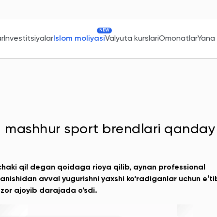
NEW
ar
Investitsiyalar
Islom moliyasi
Valyuta kurslari
Omonatlar
Yana
ng mashhur sport brendlari qanday
aki qil degan qoidaga rioya qilib, aynan professional
anishidan avval yugurishni yaxshi ko‘radiganlar uchun eʼti
or ajoyib darajada o‘sdi.