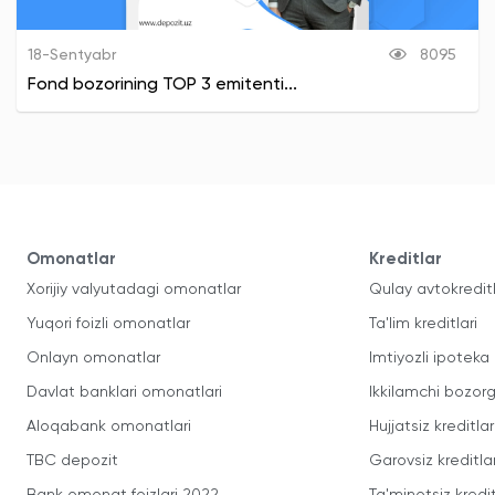
18-Sentyabr
8095
Fond bozorining TOP 3 emitenti...
Omonatlar
Kreditlar
Xorijiy valyutadagi omonatlar
Qulay avtokredit
Yuqori foizli omonatlar
Ta'lim kreditlari
Onlayn omonatlar
Imtiyozli ipoteka
Davlat banklari omonatlari
Ikkilamchi bozorg
Aloqabank omonatlari
Hujjatsiz kreditlar
TBC depozit
Garovsiz kreditla
Bank omonat foizlari 2022
Ta'minotsiz kredit