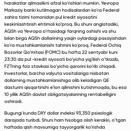
harakatlar qilmaslikni afzal ko'rishlari mumkin. Yevropa
Markaziy banki kutilmagan hodisalardan ko'ra Federal
zahira tizimi tomonidan pul kredit siyosatini
keskinlashtirish ehtimoli ko’proq. Bu shuni anglatadiki,
AQSh va Yevropa o'rtasidagi farqning oshishi va shu
bilan birga AQSh dollarining yaqin oylardagi pasayishdan
ko'ra mustahkamlanishi tahmini ko'proq. Federal Ochiq
Bozorlar Qo'mitasi (FOMC) bu hafta 22 sentyabr kuni
23:30 da pul -kredit siyosati bo'yicha yig'ilish o'tkazib,
FZTning foiz stavkasi bo'yicha qarorini ko'rib chiqadi.
Investorlar, barcha valyuta vositalariga nisbatan
dollarning mustahkamlanishiga olib keladigan QE
dasturini qisqartirishi e'lon qilinishini kutishmoqda, bu esa
10 yillik AQSh davlat obligatsiyalarining rentabelligini
oshiradi.
Bugungi kunda DXY dollar indeksi 93,350 psixologik
darajada turibdi. Shuni ham hisobga olish kerakki, o'tgan
haftada qish mavsumiga tayyorgarlik ko'rishda