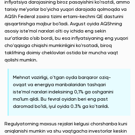
inflyatsiya darajasining biroz pasayishini ko'rsatdi, ammo
tarixiy me'yorlar bo'yicha yuqori darajada qolmoqda va
AQSh Federal zaxira tizimi ertami-kechmi QE dasturini
qisqartirishga majbur bo'ladi. Avgust oyida AQShning
asosiy iste'mol narxlari olti oy ichida eng sekin
sur'atlarda o'sib bordi, bu esa inflyatsiyaning eng yuqori
cho'qqisiga chiqishi mumkinligini ko'rsatadi, biroq
taklifning doimiy cheklovlari ostida bir muncha vaqt
qolishi mumkin.
Mehnat vazirligi, o'tgan oyda barqaror oziq-
ovqat va energiya manbalaridan tashqari
iste'mol narxlari indeksining 0,1% ga oshganini
ma'lum qildi. Bu fevral oyidan beri eng past
daromad bo'ldi, iyul oyida 0.3% ga ko'tarildi.
Regulyatorning maxsus rejalari kelgusi chorshanba kuni
aniqlanishi mumkin va shu vaqtgacha investorlar keskin