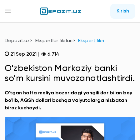
Kirish
Depozit.uz
Ekspertlar fikrlari
Ekspert fikri
21 Sep 2021
|
6,714
O'zbekiston Markaziy banki
so'm kursini muvozanatlashtirdi.
O'tgan hafta moliya bozoridagi yangiliklar bilan boy
bo'lib, AQSh dollari boshqa valyutalarga nisbatan
biroz kuchaydi.