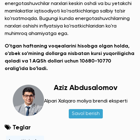
energotashuvchilar narxlari keskin oshdi va bu yetakchi
mamlakatlar iqtisodiyoti ko'rsatkichlariga salbiy ta'sir
ko'rsatmoqda. Bugungi kunda energotashuvchilarning
narxlari oshishi inflyatsiya ko'rsatkichlaridan ko'ra
muhimroq ahamiyatga ega.
O'tgan haftaning voqealarini hisobga olgan holda,
o'zbek so’mining dollarga nisbatan kursi yuqoriligicha
qoladi va 1 AQSh dollari uchun 10680-10770
oralig'ida bo'ladi.
Aziz Abdusalomov
Alpari Xalqaro moliya brendi eksperti
Savol berish
Teglar