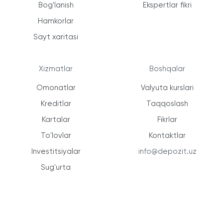
Bog'lanish
Ekspertlar fikri
Hamkorlar
Sayt xaritasi
Xizmatlar
Boshqalar
Omonatlar
Valyuta kurslari
Kreditlar
Taqqoslash
Kartalar
Fikrlar
To'lovlar
Kontaktlar
Investitsiyalar
info@depozit.uz
Sug'urta