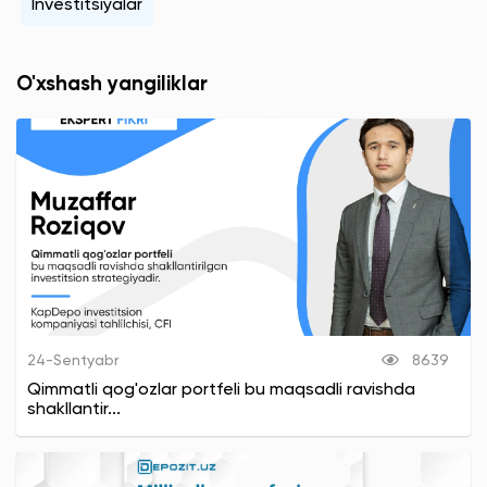
Investitsiyalar
O'xshash yangiliklar
24-Sentyabr
8639
Qimmatli qog'ozlar portfeli bu maqsadli ravishda
shakllantir...